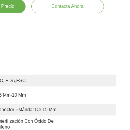
 Precio
Contacta Ahora
SO, FDA,FSC
.5 Mm-10 Mm
onector Estándar De 15 Mm
terilización Con Óxido De 
ileno