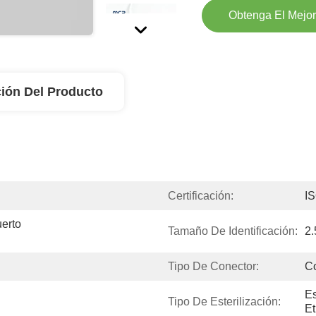
Obtenga El Mejor
ión Del Producto
Certificación:
I
rto 
Tamaño De Identificación:
2
Tipo De Conector:
C
Es
Tipo De Esterilización:
Et