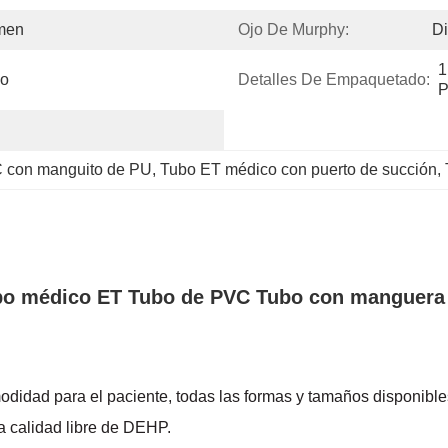
umen
Ojo De Murphy:
Di
1
do
Detalles De Empaquetado:
P
C con manguito de PU
, 
Tubo ET médico con puerto de succión
, 
ubo médico ET Tubo de PVC Tubo con manguera 
modidad para el paciente, todas las formas y tamaños disponible
a calidad libre de DEHP.