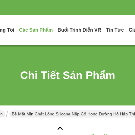
ng Tôi
Các Sản Phẩm
Buổi Trình Diễn VR
Tin Tức
Gi
Chi Tiết Sản Phẩm
ản
Bề Mặt Mịn Chất Lỏng Silicone Nắp Cổ Họng Đường Hô Hấp Thi