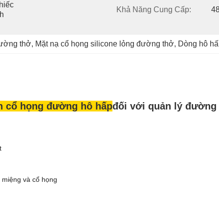
iếc 
Khả Năng Cung Cấp:
4
h 
đường thở
, 
Mặt nạ cổ họng silicone lỏng đường thở
, 
Dòng hô hấp
n cổ họng đường hô hấp
đối với quản lý đường
t
c miệng và cổ họng