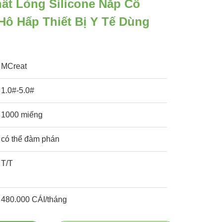
ất Lỏng Silicone Nắp Cổ
ô Hấp Thiết Bị Y Tế Dùng
MCreat
1.0#-5.0#
1000 miếng
có thể đàm phán
T/T
480.000 CÁI/tháng