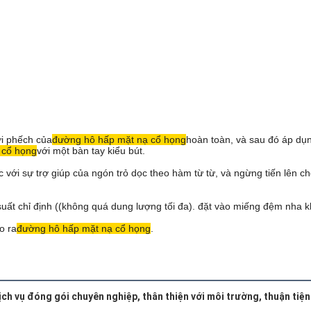
ơi phếch của
đường hô hấp mặt nạ cổ họng
hoàn toàn, và sau đó áp dụn
 cổ họng
với một bàn tay kiểu bút.
với sự trợ giúp của ngón trỏ dọc theo hàm từ từ, và ngừng tiến lên ch
ất chỉ định ((không quá dung lượng tối đa). đặt vào miếng đệm nha khoa
o ra
đường hô hấp mặt nạ cổ họng
.
ch vụ đóng gói chuyên nghiệp, thân thiện với môi trường, thuận tiện