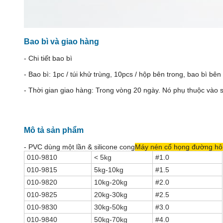
Bao bì và giao hàng
- Chi tiết bao bì
- Bao bì: 1pc / túi khử trùng, 10pcs / hộp bên trong, bao bì bên
- Thời gian giao hàng: Trong vòng 20 ngày. Nó phụ thuộc vào 
Mô tả sản phẩm
- PVC dùng một lần & silicone cong
Máy nén cổ họng đường hô
010-9810
< 5kg
#1.0
010-9815
5kg-10kg
#1.5
010-9820
10kg-20kg
#2.0
010-9825
20kg-30kg
#2.5
010-9830
30kg-50kg
#3.0
010-9840
50kg-70kg
#4.0