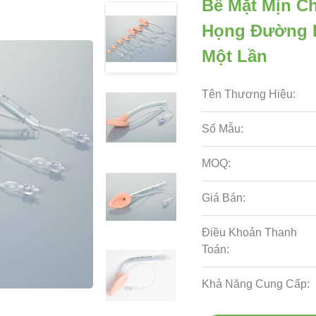
Bề Mặt Mịn Ch
Họng Đường H
Một Lần
Tên Thương Hiệu:
Số Mẫu:
MOQ:
Giá Bán:
Điều Khoản Thanh
Toán:
Khả Năng Cung Cấp: