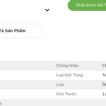
Nhận Được Giá T
Tả Sản Phẩm
Chứng Nhận:
C
Loại Khử Trùng:
Ti
Loại:
Ốn
Kích Thước:
1,
 