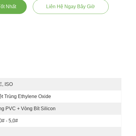
ốt Nhất
Liên Hệ Ngay Bây Giờ
E, ISO
ệt Trùng Ethylene Oxide
g PVC + Vòng Bít Silicon
0# - 5,0#