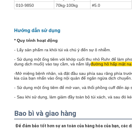
010-9850
70kg-100kg
#5.0
Hướng dẫn sử dụng
* Quy trình hoạt động
- Lấy sản phẩm ra khỏi túi và chú ý đến sự ô nhiễm.
- Sử dụng một ống tiêm với khớp cuối thu nhỏ Ruhr để làm ph
dung dịch muối) vào tay cầm, và nắm lấy
đường hô hấp mặt nạ
-Mở miệng bệnh nhân, và đặt đầu sau phía sau răng phía trước 
kia của bạn nhấn vào ống nội quản để ngăn ngừa dịch chuyển.
- Sử dụng một ống tiêm để mở van, và thổi phồng cuff đến áp su
- Sau khi sử dụng, làm giảm đầy toàn bộ túi xách, và sau đó ké
Bao bì và giao hàng
Để đảm bảo tốt hơn sự an toàn của hàng hóa của bạn, các dị