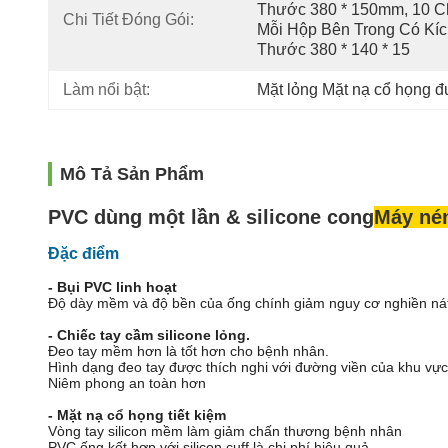
Thước 380 * 150mm, 10 Ch
Chi Tiết Đóng Gói:
Mỗi Hộp Bên Trong Có Kíc
Thước 380 * 140 * 15
Làm nổi bật:
Mặt lỏng Mặt nạ cổ họng 
Mô Tả Sản Phẩm
PVC dùng một lần & silicone cong
Máy né
Đặc điểm
- Bụi PVC linh hoạt
Độ dày mềm và độ bền của ống chính giảm nguy cơ nghiền ná
- Chiếc tay cầm silicone lỏng.
Đeo tay mềm hơn là tốt hơn cho bệnh nhân.
Hình dạng đeo tay được thích nghi với đường viền của khu vự
Niêm phong an toàn hơn
- Mặt nạ cổ họng tiết kiệm
Vòng tay silicon mềm làm giảm chấn thương bệnh nhân
PVC ống kết hợp với silicon cuff là chi phí hiệu quả