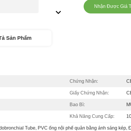
Nhận Được Giá T
Tả Sản Phẩm
Chứng Nhận:
C
Giấy Chứng Nhận:
C
Bao Bì:
M
Khả Năng Cung Cấp:
1
dobronchial Tube
, 
PVC ống nội phế quản bằng ánh sáng kép
, 
Đ