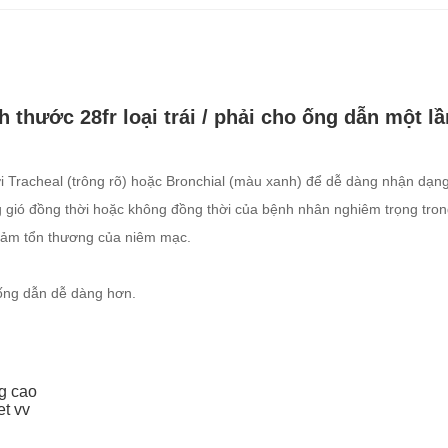
thước 28fr loại trái / phải cho ống dẫn một l
i Tracheal (trông rõ) hoặc Bronchial (màu xanh) để dễ dàng nhận dạng
gió đồng thời hoặc không đồng thời của bệnh nhân nghiêm trọng tron
 giảm tổn thương của niêm mạc.
 ống dẫn dễ dàng hơn.
g cao
et vv