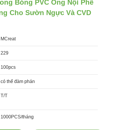
ong Bóng PVC Ống Nội Phế
ồng Cho Sườn Ngực Và CVD
MCreat
229
100pcs
có thể đàm phán
T/T
1000PCS/tháng