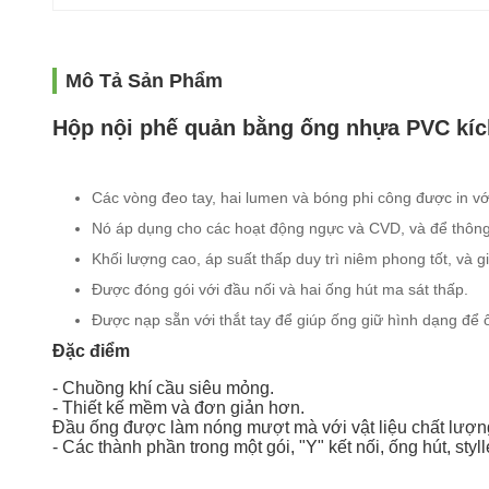
Mô Tả Sản Phẩm
Hộp nội phế quản bằng ống nhựa PVC kích 
Các vòng đeo tay, hai lumen và bóng phi công được in vớ
Nó áp dụng cho các hoạt động ngực và CVD, và để thông 
Khối lượng cao, áp suất thấp duy trì niêm phong tốt, và
Được đóng gói với đầu nối và hai ống hút ma sát thấp.
Được nạp sẵn với thắt tay để giúp ống giữ hình dạng để
Đặc điểm
- Chuồng khí cầu siêu mỏng.
- Thiết kế mềm và đơn giản hơn.
Đầu ống được làm nóng mượt mà với vật liệu chất lượn
- Các thành phần trong một gói, "Y" kết nối, ống hút, styll