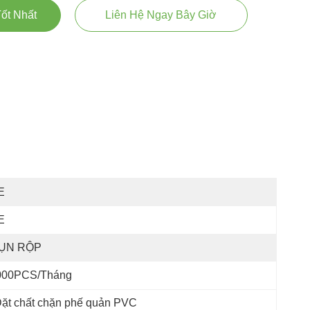
ốt Nhất
Liên Hệ Ngay Bây Giờ
E
E
ỤN RỘP
000PCS/tháng
ặt chất chặn phế quản PVC