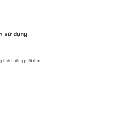
ần sử dụng
.
g tình huống phổi đơn.