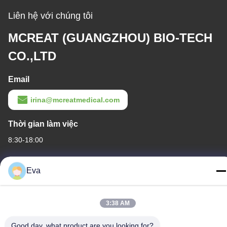
Liên hệ với chúng tôi
MCREAT (GUANGZHOU) BIO-TECH
CO.,LTD
Email
irina@mcreatmedical.com
Thời gian làm việc
8:30-18:00
Địa chỉ của tôi
Eva
Địa chỉ
Tầng 3, khu công nghiệp B15 Huachuang, Jinshan Cun, thị trấn
3:38 AM
Shiji, quận Panyu, Quảng Châu, Quảng Đông Trung Quốc
Good day, what product are you looking for?
Điện thoại