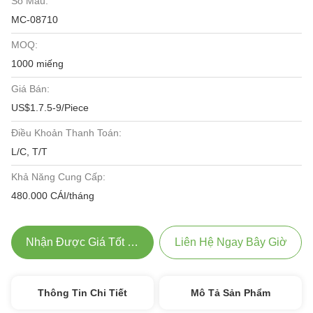
Số Mẫu:
MC-08710
MOQ:
1000 miếng
Giá Bán:
US$1.7.5-9/Piece
Điều Khoản Thanh Toán:
L/C, T/T
Khả Năng Cung Cấp:
480.000 CÁI/tháng
Nhận Được Giá Tốt Nhất
Liên Hệ Ngay Bây Giờ
Thông Tin Chi Tiết
Mô Tả Sản Phẩm