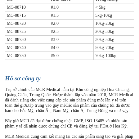
MC-08710
#1.0
< 5kg
MC-08715
#1.5
5kg-10kg
MC-08720
#2.0
10kg-20kg
MC-08725
#2.5
20kg-30kg
MC-08730
#3.0
30kg-50kg
MC-08740
#4.0
50kg-70kg
MC-08750
#5.0
70kg-100kg
Hồ sơ công ty
Trụ sở chính của MCR Medical nằm tại Khu công nghiệp Hua Chuang,
Quảng Châu, Trung Quốc. Được thành lập vào năm 2018, MCR Medical
đã dành riêng cho việc cung cấp các sản phẩm dùng một lần y tế trên
toàn thế giới,tập trung vào gây mêCác sản phẩm của chúng tôi đã được
bán cho Bắc Mỹ, châu Âu, Nam Mỹ, châu Á, Trung Đông và như vậy.
Bây giờ MCR đã đạt được chứng nhận GMP, ISO 13485 và nhiều sản
phẩm y tế đã nhận được chứng chỉ CE và đăng ký tại FDA ở Hoa Kỳ.
MCR Medical cũng cam kết mang lại các sản phẩm sáng tạo và giải pháp