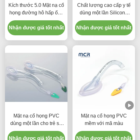
Kích thước 5.0 Mặt nạ cổ
Chất lượng cao cấp y tế
họng đường hô hấp ống
dùng một lần Silicone
cổ họng đường hô hấp
nén cổ họng ống dẫn
Nhận được giá tốt nhất
silicone cho người lớn
Nhận được giá tốt nhất
LMA ống
Mặt nạ cổ họng PVC
Mặt nạ cổ họng PVC
dùng một lần cho trẻ sơ
mềm với mã màu
sinh và trẻ em
Nhận được giá tốt nhất
Nhận được giá tốt nhất