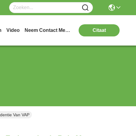
n
Video
Neem Contact Met Ons Op
Citaat
identie Van VAP