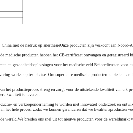
 China.met de nadruk op anesthesieOnze producten zijn verkocht aan Noord-A
e medische producten hebben het CE-certificaat ontvangen en geregistreerd bi
cten en gezondheidsoplossingen voor het medische veld.Beheerdiensten voor m
ering workshop ter plaatse. Om superieure medische producten te bieden aan 
 van het productieproces streng en zorgt voor de uitstekende kwaliteit van elk
e kwaliteit te leveren.
oductie- en verkooponderneming te worden met innovatief onderzoek en ontwikk
e van het hele proces, zodat we kunnen garanderen dat we kwaliteitsproducten vo
 de wereld.We breiden ons snel uit tot nieuwe producten voor de wereldmarkt 