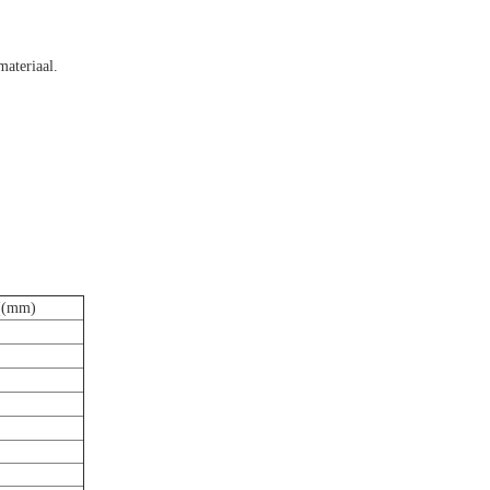
materiaal.
((mm)