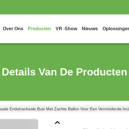
Over Ons
Producten
VR -show
Nieuws
Oplossinge
Details Van De Producten
asale Endotracheale Buis Met Zachte Ballon Voor Een Verminderde Inc