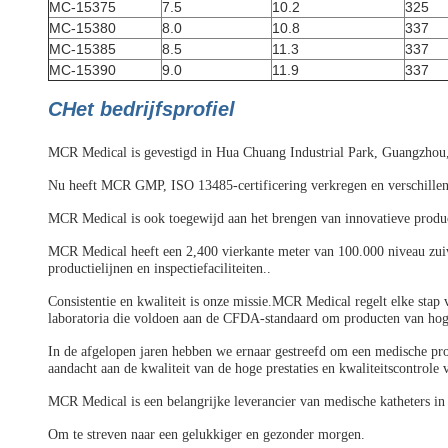
MC-15375
7.5
10.2
325
MC-15380
8.0
10.8
337
MC-15385
8.5
11.3
337
MC-15390
9.0
11.9
337
C
Het bedrijfsprofiel
MCR Medical is gevestigd in Hua Chuang Industrial Park, Guangzhou,
Nu heeft MCR GMP, ISO 13485-certificering verkregen en verschillend
MCR Medical is ook toegewijd aan het brengen van innovatieve produ
MCR Medical heeft een 2,400 vierkante meter van 100.000 niveau zuiv
productielijnen en inspectiefaciliteiten..
Consistentie en kwaliteit is onze missie.MCR Medical regelt elke stap
laboratoria die voldoen aan de CFDA-standaard om producten van hoger
In de afgelopen jaren hebben we ernaar gestreefd om een medische pr
aandacht aan de kwaliteit van de hoge prestaties en kwaliteitscontrol
MCR Medical is een belangrijke leverancier van medische katheters in
Om te streven naar een gelukkiger en gezonder morgen.