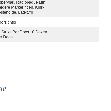
pervlak, Radiopaque Lijn, 
ldere Markeringen, Kink-
stendige, Latexvrij
orzichtig
 Stuks Per Doos 10 Dozen 
er Doos
VAP