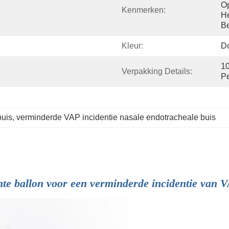
Op
Kenmerken:
He
Be
Kleur:
Do
10
Verpakking Details:
P
buis
, 
verminderde VAP incidentie nasale endotracheale buis
hte ballon voor een verminderde incidentie van 