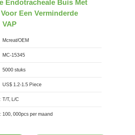
le Endotracheale Buis Met
 Voor Een Verminderde
n VAP
Mcreat/OEM
MC-15345
5000 stuks
US$ 1.2-1.5 Piece
:
T/T, L/C
:
100, 000pcs per maand