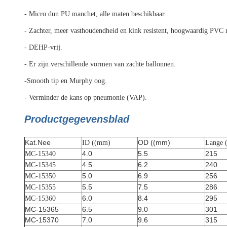
- Micro dun PU manchet, alle maten beschikbaar.
- Zachter, meer vasthoudendheid en kink resistent, hoogwaardig PVC 
- DEHP-vrij.
- Er zijn verschillende vormen van zachte ballonnen.
-Smooth tip en Murphy oog.
- Verminder de kans op pneumonie (VAP).
Productgegevensblad
Kat.Nee
OD ((mm)
ID ((mm)
Lange 
4.0
5.5
215
MC-15340
4.5
6.2
240
MC-15345
5.0
6.9
256
MC-15350
5.5
7.5
286
MC-15355
6.0
8.4
295
MC-15360
MC-15365
6.5
9.0
301
MC-15370
7.0
9.6
315