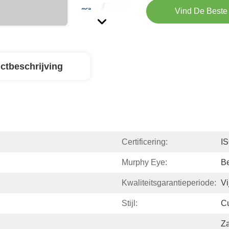
Vind De Beste 
ctbeschrijving
Certificering:
I
Murphy Eye:
B
Kwaliteitsgarantieperiode:
Vi
Stijl:
Cu
Za