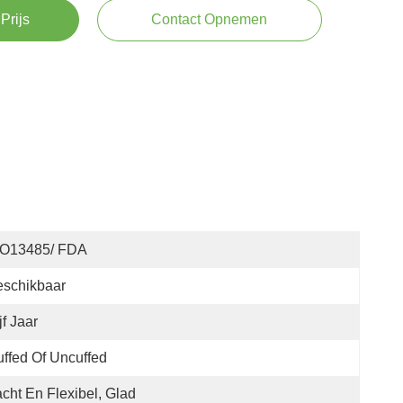
Prijs
Contact Opnemen
SO13485/ FDA
eschikbaar
jf Jaar
ffed Of Uncuffed
cht En Flexibel, Glad 