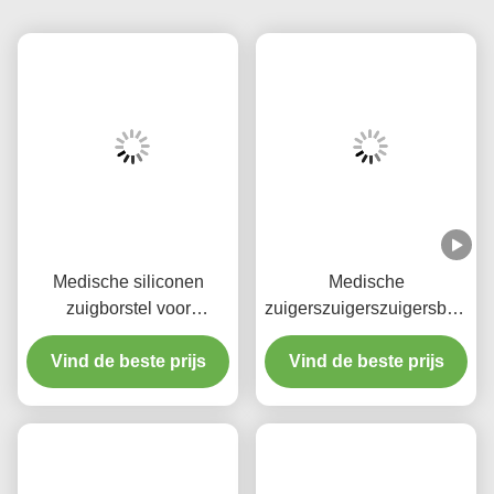
Taggen:
Comfortabele Siliconen Borstelkop Zuigborstel
FDA-Goedkeuring Handle Kids Tandborstel
Zoutborstel Met Zuigspons Voor Volwassenen