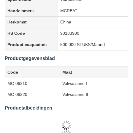
Certificeringen
ISO13485/FDA
Transportverpakking
Karton
Specificatie
Volwassene
Handelsmerk
MCREAT
Herkomst
China
HS Code
90183900
Productiecapaciteit
500.000 STUKS/Maand
Productgegevensblad
Code
Maat
MC-06210
Volwassene I
MC-06220
Volwassene II