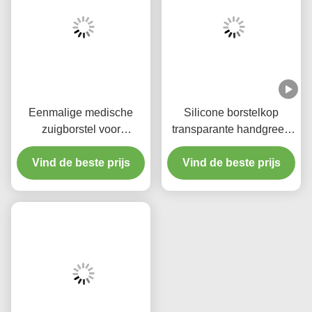
Gerelateerde Producten
Medische siliconen
Medische
zuigborstel voor
zuigerszuigerszuigersborstel
mondhygiëne
wegwerpschoonmaak
Vind de beste prijs
Vind de beste prijs
voor volwassenen