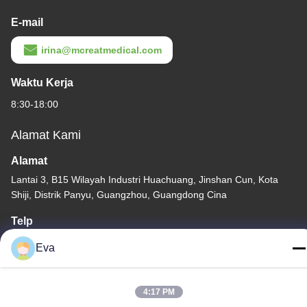
E-mail
irina@mcreatmedical.com
Waktu Kerja
8:30-18:00
Alamat Kami
Alamat
Lantai 3, B15 Wilayah Industri Huachuang, Jinshan Cun, Kota
Shiji, Distrik Panyu, Guangzhou, Guangdong Cina
Telp
86-020-3156-0583
Eva
4:17 PM