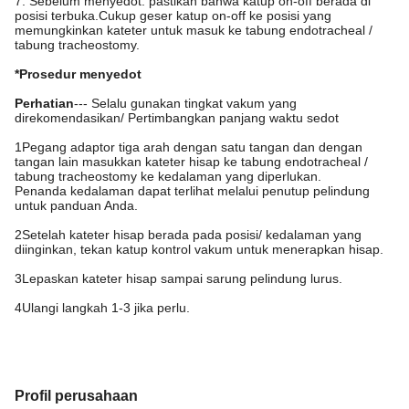
7. Sebelum menyedot: pastikan bahwa katup on-off berada di
posisi terbuka.Cukup geser katup on-off ke posisi yang
memungkinkan kateter untuk masuk ke tabung endotracheal /
tabung tracheostomy.
*Prosedur menyedot
Perhatian
--- Selalu gunakan tingkat vakum yang
direkomendasikan/ Pertimbangkan panjang waktu sedot
1Pegang adaptor tiga arah dengan satu tangan dan dengan
tangan lain masukkan kateter hisap ke tabung endotracheal /
tabung tracheostomy ke kedalaman yang diperlukan.
Penanda kedalaman dapat terlihat melalui penutup pelindung
untuk panduan Anda.
2Setelah kateter hisap berada pada posisi/ kedalaman yang
diinginkan, tekan katup kontrol vakum untuk menerapkan hisap.
3Lepaskan kateter hisap sampai sarung pelindung lurus.
4Ulangi langkah 1-3 jika perlu.
Profil perusahaan