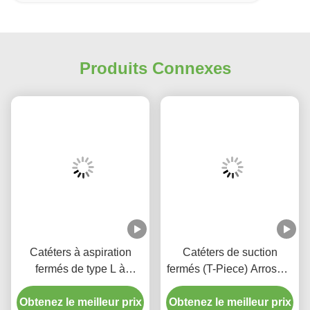
Produits Connexes
Catéters à aspiration
Catéters de suction
fermés de type L à
fermés (T-Piece) Arroseur
rinçage automatique 10 à
automatique 72H Pour
72 heures Coude pivotant
Obtenez le meilleur prix
Obtenez le meilleur prix
adulte