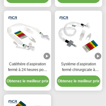
double pour l'hôpital
Catéthère d'aspiration
Système d'aspiration
fermé à 24 heures pour
fermé chirurgicale à
enfant avec trois
usage unique Nouveaux-
Obtenez le meilleur prix
connecteurs en pièce Y
Obtenez le meilleur prix
nés/pédiatrie-coudes