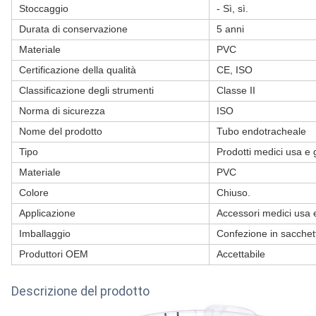
Stoccaggio
- Sì, sì.
Durata di conservazione
5 anni
Materiale
PVC
Certificazione della qualità
CE, ISO
Classificazione degli strumenti
Classe II
Norma di sicurezza
ISO
Nome del prodotto
Tubo endotracheale
Tipo
Prodotti medici usa e 
Materiale
PVC
Colore
Chiuso.
Applicazione
Accessori medici usa 
Imballaggio
Confezione in sacchet
Produttori OEM
Accettabile
Descrizione del prodotto