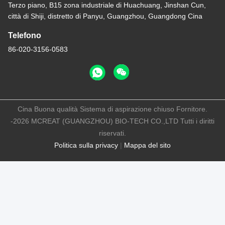
Terzo piano, B15 zona industriale di Huachuang, Jinshan Cun,
città di Shiji, distretto di Panyu, Guangzhou, Guangdong Cina
Telefono
86-020-3156-0583
Cina Buona qualità Sistema di aspirazione chiuso Fornitore.
-2026 MCREAT (GUANGZHOU) BIO-TECH CO.,LTD Tutti i diritti
riservati.
Politica sulla privacy
|
Mappa del sito