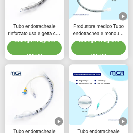
Tubo endotracheale
Produttore medico Tubo
rinforzato usa e getta con
endotracheale monouso
porta di aspirazione per la
Ottenga il migliore
rinforzato DEHP libero
Ottenga il migliore
prevenzione del VAP
prezzo
prezzo
Tubo endotracheale
Tubo endotracheale