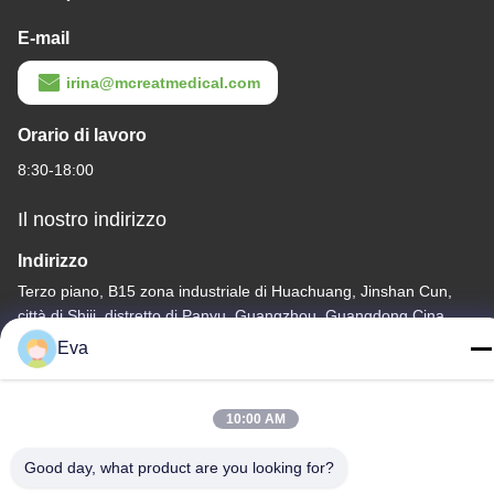
E-mail
irina@mcreatmedical.com
Orario di lavoro
8:30-18:00
Il nostro indirizzo
Indirizzo
Terzo piano, B15 zona industriale di Huachuang, Jinshan Cun,
città di Shiji, distretto di Panyu, Guangzhou, Guangdong Cina
Eva
Telefono
86-020-3156-0583
10:00 AM
Good day, what product are you looking for?