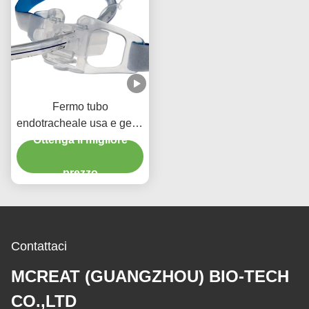
Fermo tubo
endotracheale usa e getta
senza lattice con blocco
Ottenga il migliore
morso per tubi ETT
misura 3.0-10.0
prezzo
Contattaci
MCREAT (GUANGZHOU) BIO-TECH
CO.,LTD