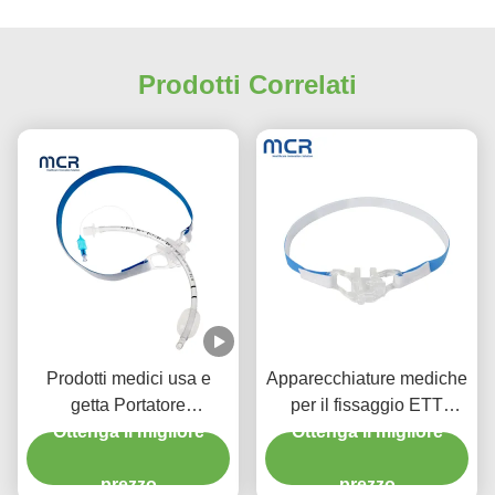
Prodotti Correlati
Prodotti medici usa e
Apparecchiature mediche
getta Portatore
per il fissaggio ETT
endotracheale per adulti
Ottenga il migliore
Ottenga il migliore
monouso
e bambini
prezzo
prezzo