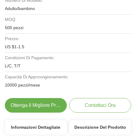
Numero Di Modello:
Adulto/bambino
MOQ:
500 pezzi
Prezzo:
US $1-1.5
Condizioni Di Pagamento:
L/C, T/T
Capacità Di Approvvigionamento:
10000 pezzi/mese
Ottenga Il Migliore Prezzo
Contattaci Ora
Informazioni Dettagliate
Descrizione Del Prodotto