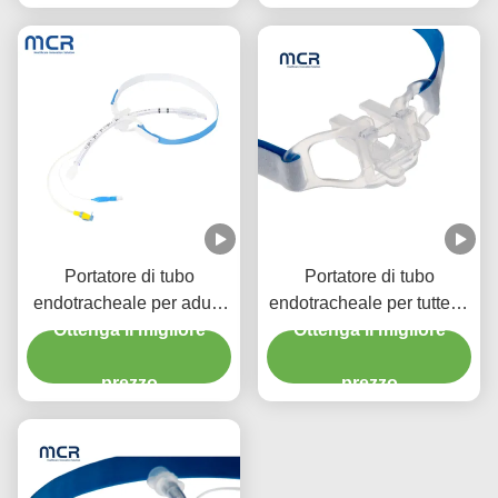
Portatore di tubo
Portatore di tubo
endotracheale per adulti
endotracheale per tutte le
e bambini per intubazione
Ottenga il migliore
Ottenga il migliore
età
endotracheale
prezzo
prezzo