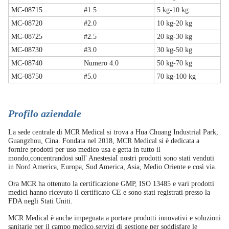
MC-08715
#1.5
5 kg-10 kg
MC-08720
#2.0
10 kg-20 kg
MC-08725
#2.5
20 kg-30 kg
MC-08730
#3.0
30 kg-50 kg
MC-08740
Numero 4.0
50 kg-70 kg
MC-08750
#5.0
70 kg-100 kg
Profilo aziendale
La sede centrale di MCR Medical si trova a Hua Chuang Industrial Park,
Guangzhou, Cina. Fondata nel 2018, MCR Medical si è dedicata a
fornire prodotti per uso medico usa e getta in tutto il
mondo,concentrandosi sull' AnestesiaI nostri prodotti sono stati venduti
in Nord America, Europa, Sud America, Asia, Medio Oriente e così via.
Ora MCR ha ottenuto la certificazione GMP, ISO 13485 e vari prodotti
medici hanno ricevuto il certificato CE e sono stati registrati presso la
FDA negli Stati Uniti.
MCR Medical è anche impegnata a portare prodotti innovativi e soluzioni
sanitarie per il campo medico.servizi di gestione per soddisfare le