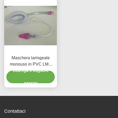
Maschera laringeale
monouso in PVC LMA
dimensione 5.0 Intubation
Ottenga il migliore
with Bar Adult Use
prezzo
Contattaci