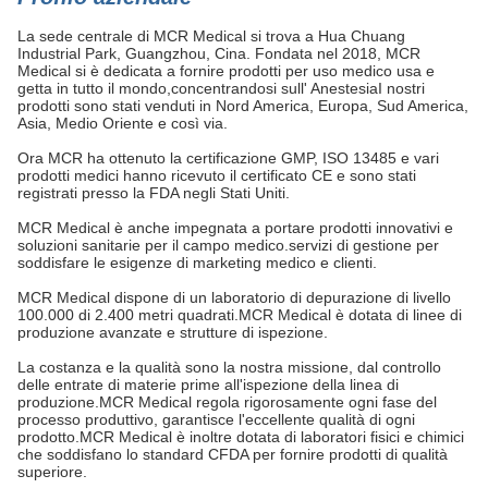
La sede centrale di MCR Medical si trova a Hua Chuang
Industrial Park, Guangzhou, Cina. Fondata nel 2018, MCR
Medical si è dedicata a fornire prodotti per uso medico usa e
getta in tutto il mondo,concentrandosi sull' AnestesiaI nostri
prodotti sono stati venduti in Nord America, Europa, Sud America,
Asia, Medio Oriente e così via.
Ora MCR ha ottenuto la certificazione GMP, ISO 13485 e vari
prodotti medici hanno ricevuto il certificato CE e sono stati
registrati presso la FDA negli Stati Uniti.
MCR Medical è anche impegnata a portare prodotti innovativi e
soluzioni sanitarie per il campo medico.servizi di gestione per
soddisfare le esigenze di marketing medico e clienti.
MCR Medical dispone di un laboratorio di depurazione di livello
100.000 di 2.400 metri quadrati.MCR Medical è dotata di linee di
produzione avanzate e strutture di ispezione.
La costanza e la qualità sono la nostra missione, dal controllo
delle entrate di materie prime all'ispezione della linea di
produzione.MCR Medical regola rigorosamente ogni fase del
processo produttivo, garantisce l'eccellente qualità di ogni
prodotto.MCR Medical è inoltre dotata di laboratori fisici e chimici
che soddisfano lo standard CFDA per fornire prodotti di qualità
superiore.