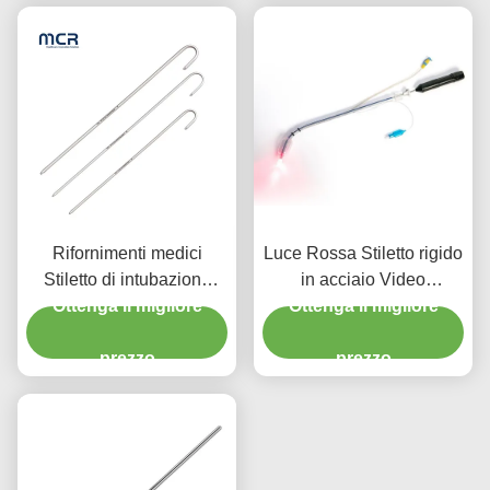
Rifornimenti medici
Luce Rossa Stiletto rigido
Stiletto di intubazione
in acciaio Video
endotracheale Stiletto
Ottenga il migliore
nasofaringoscopo con
Ottenga il migliore
ETT usa e getta
maniglia Usabilità
prezzo
attrezzature mediche
prezzo