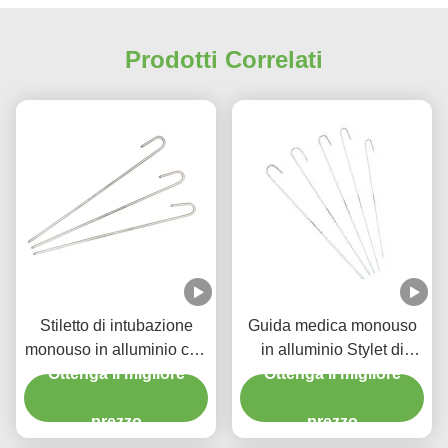
Prodotti Correlati
Stiletto di intubazione
Guida medica monouso
monouso in alluminio con
in alluminio Stylet di
manica in PVC per tubo
Ottenga il migliore
intubazione per tubo
Ottenga il migliore
endotracheale
endotracheale
prezzo
prezzo