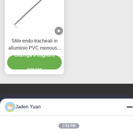
Stile endo-tracheali in
alluminio PVC monouso,
stiletti per intubazione in
Ottenga il migliore
misure 6/8/10/12/14Fr
prezzo
Contattaci
Jaden Yuan
MCREAT (GUANGZHOU) BIO-TECH
CO.,LTD
1:52 PM