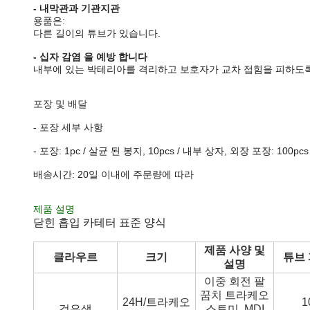
- 내막관과 기관지관
용품은:
다른 길이의 튜브가 있습니다.
- 십자 감염 을 예방 합니다
내부에 있는 박테리아를 격리하고 보호자가 교차 접힘을 피하도
포장 및 배달
- 포장 세부 사항
- 포장: 1pc / 살균 된 봉지, 10pcs / 내부 상자, 외장 포장: 100pc
배송시간: 20일 이내에 주문량에 따라
제품 설명
닫힌 흡입 카테터 표준 양식
제품 사양 및
클라우르
크기
튜브 
설명
이중 회전 팔
꿈치 트라케오
24H/트라케오
검은색
스토미, MDI