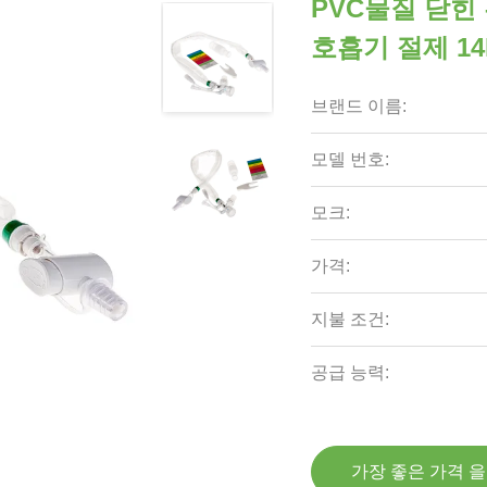
PVC물질 닫힌 흡
호흡기 절제 14
브랜드 이름:
모델 번호:
모크:
가격:
지불 조건:
공급 능력:
가장 좋은 가격 