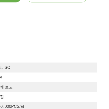
E, ISO
년
쇄 로고
집
00, 000PCS/월