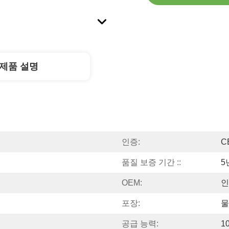
제품 설명
인증:
C
품질 보증 기간 ::
5
OEM:
인
포장:
물
공급 능력:
1