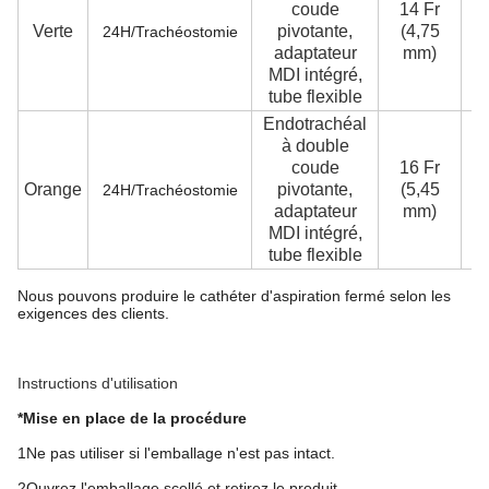
coude
14 Fr
Verte
pivotante,
(4,75
3
24H/Trachéostomie
adaptateur
mm)
MDI intégré,
tube flexible
Endotrachéal
à double
coude
16 Fr
Orange
pivotante,
(5,45
3
24H/Trachéostomie
adaptateur
mm)
MDI intégré,
tube flexible
Nous pouvons produire le cathéter d'aspiration fermé selon les
exigences des clients.
Instructions d'utilisation
*Mise en place de la procédure
1Ne pas utiliser si l'emballage n'est pas intact.
2Ouvrez l'emballage scellé et retirez le produit.