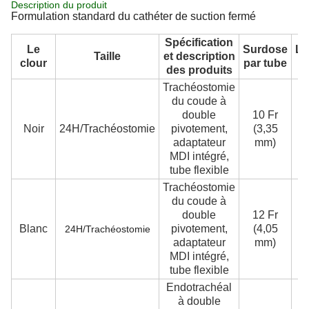
Description du produit
Formulation standard du cathéter de suction fermé
Spécification
Le
Surdose
Lo
Taille
et description
clour
par tube
d
des produits
Trachéostomie
du coude à
double
10 Fr
Noir
24H/Trachéostomie
pivotement,
(3,35
3
adaptateur
mm)
MDI intégré,
tube flexible
Trachéostomie
du coude à
double
12 Fr
Blanc
pivotement,
(4,05
3
24H/Trachéostomie
adaptateur
mm)
MDI intégré,
tube flexible
Endotrachéal
à double