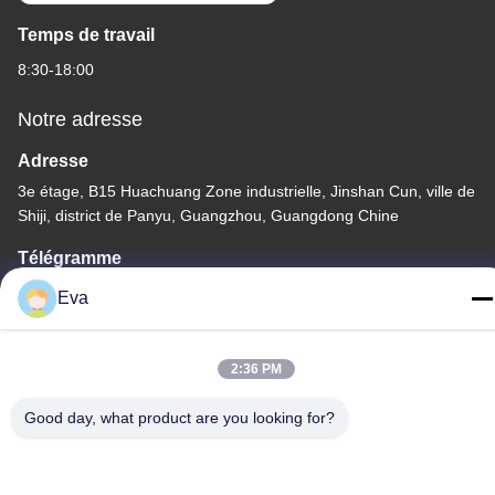
Temps de travail
8:30-18:00
Notre adresse
Adresse
3e étage, B15 Huachuang Zone industrielle, Jinshan Cun, ville de
Shiji, district de Panyu, Guangzhou, Guangdong Chine
Télégramme
86-020-3156-0583
Eva
2:36 PM
Good day, what product are you looking for?
Chine Bonne qualité Système d'aspiration fermé Le fournisseur.
-2026 MCREAT (GUANGZHOU) BIO-TECH CO.,LTD Tous les
droits réservés.