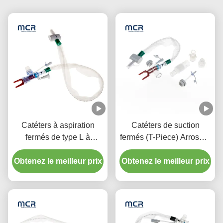
Catéters à aspiration
Catéters de suction
fermés de type L à
fermés (T-Piece) Arroseur
rinçage automatique 10 à
automatique 72H Pour
72 heures Coude pivotant
Obtenez le meilleur prix
Obtenez le meilleur prix
adulte
double pour l'hôpital