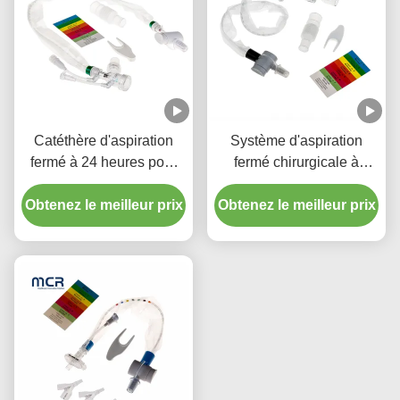
Catéthère d'aspiration
Système d'aspiration
fermé à 24 heures pour
fermé chirurgicale à
enfant avec trois
usage unique Nouveaux-
Obtenez le meilleur prix
connecteurs en pièce Y
Obtenez le meilleur prix
nés/pédiatrie-coudes