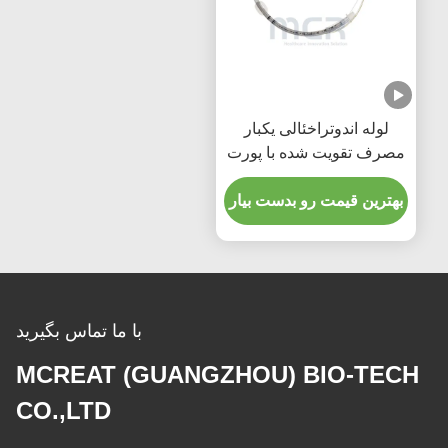
لوله اندوتراخئالی یکبار
مصرف تقویت شده با پورت
مکش میکرو نازک PU
بهترین قیمت رو بدست بیار
با ما تماس بگیرید
MCREAT (GUANGZHOU) BIO-TECH
CO.,LTD