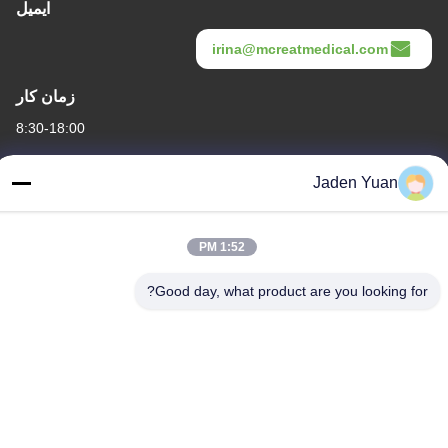
ایمیل
irina@mcreatmedical.com
زمان کار
8:30-18:00
آدرس ما
Jaden Yuan
آدرس
طبقه سوم، B15 منطقه صنعتی Huachuang، Jinshan Cun، شهر Shiji،
1:52 PM
منطقه Panyu، گوانگژو، گوانگدونگ چین
Good day, what product are you looking for?
تلفن
86-020-3156-0583
چین کیفیت خوب سیستم مکش بسته عرضه کننده. حقوق چاپ -2026