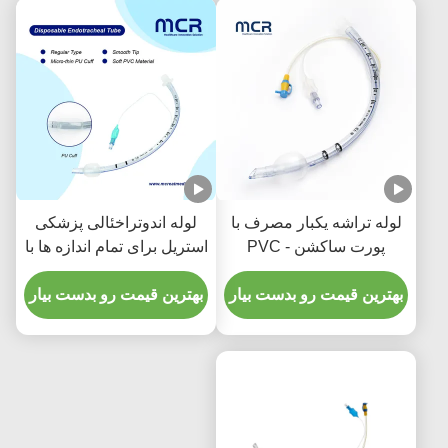
لوله تراشه یکبار مصرف با
لوله اندوتراخئالی پزشکی
پورت ساکشن - PVC
استریل برای تمام اندازه ها با
شفاف بدون DEHP برای
CE ISO
پنج سال ضمانت کیفیت
بهترین قیمت رو بدست بیار
بهترین قیمت رو بدست بیار