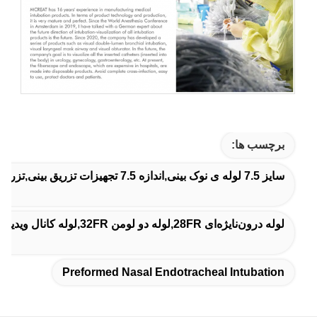
برچسب ها:
سایز 7.5 لوله ی نوک بینی,اندازه 7.5 تجهیزات تزریق بینی,تزریق پیش سازان به داخل بینی
لوله درون‌نایژه‌ای 28FR,لوله دو لومن 32FR,لوله کانال ویدیویی 35FR
Preformed Nasal Endotracheal Intubation