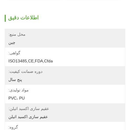
اطلاعات دقیق
محل منبع:
چین
گواهی:
ISO13485,CE,FDA,Cfda
دوره ضمانت کیفیت:
پنج سال
مواد تولیدی:
PVC، PU
عقیم سازی اکسید اتیلن:
عقیم سازی اکسید اتیلن
گروه: