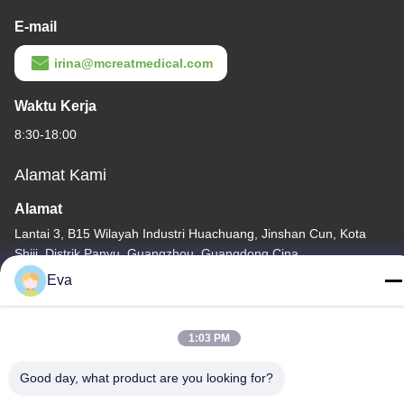
E-mail
irina@mcreatmedical.com
Waktu Kerja
8:30-18:00
Alamat Kami
Alamat
Lantai 3, B15 Wilayah Industri Huachuang, Jinshan Cun, Kota
Shiji, Distrik Panyu, Guangzhou, Guangdong Cina
Eva
Telp
86-020-3156-0583
1:03 PM
Good day, what product are you looking for?