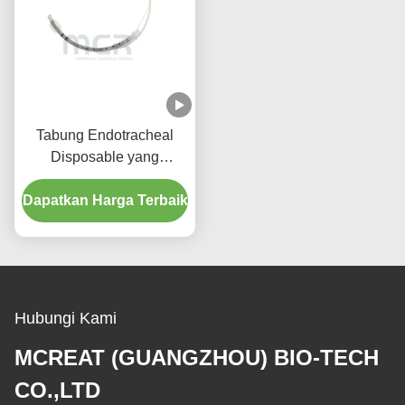
Tabung Endotracheal
Disposable yang
Diperkuat dengan Port
Dapatkan Harga Terbaik
Suction Micro Thin PU
Cuffed
Hubungi Kami
MCREAT (GUANGZHOU) BIO-TECH
CO.,LTD