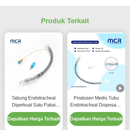
Produk Terkait
Tabung Endotracheal
Produsen Medis Tubu
Diperkuat Satu Pakai
Endotracheal Disposable
Dengan Port Penyedutan
Diperkuat Bebas DEHP
Dapatkan Harga Terbaik
Untuk Pencegahan VAP
Dapatkan Harga Terbaik