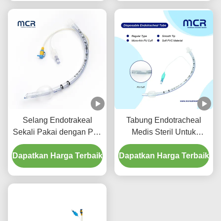
Selang Endotrakeal
Tabung Endotracheal
Sekali Pakai dengan Port
Medis Steril Untuk
Suction - PVC
Semua Ukuran Dengan
Dapatkan Harga Terbaik
Transparan Bebas DEHP
Dapatkan Harga Terbaik
CE ISO
untuk Jaminan Kualitas
Lima Tahun