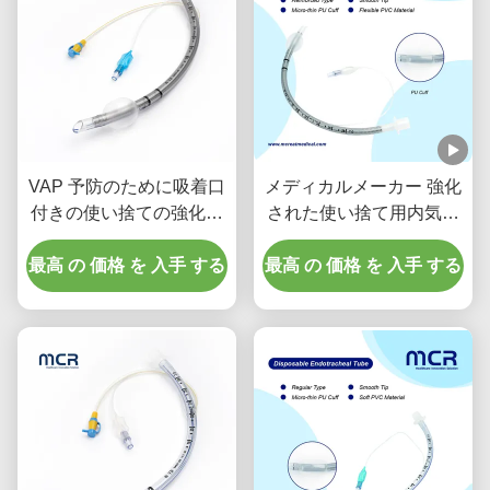
VAP 予防のために吸着口
メディカルメーカー 強化
付きの使い捨ての強化さ
された使い捨て用内気管
れた内気管
DEHPフリー
最高 の 価格 を 入手 する
最高 の 価格 を 入手 する