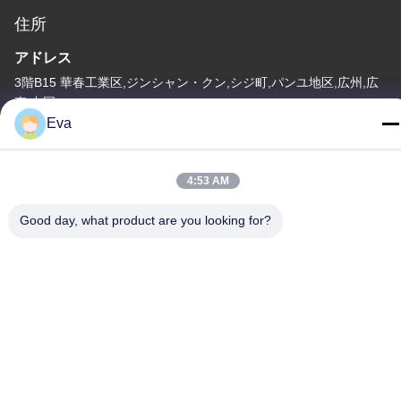
住所
アドレス
3階B15 華春工業区,ジンシャン・クン,シジ町,パンユ地区,広州,広
東 中国
Eva
テレ
86-020-3156-0583
4:53 AM
Good day, what product are you looking for?
中国 良質 閉ざされた吸い込みシステム 提供者 著作権 -2026
MCREAT (GUANGZHOU) BIO-TECH CO.,LTD すべての権利は保
護されています.
プライバシーポリシー
|
地図