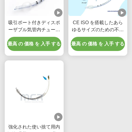
吸引ポート付きディスポ
CE ISO を搭載したあら
ーザブル気管内チューブ
ゆるサイズのための不妊
- DEHPフリー透明
医療内気管
最高 の 価格 を 入手 する
PVC、5年間品質保証
最高 の 価格 を 入手 する
強化された使い捨て用内