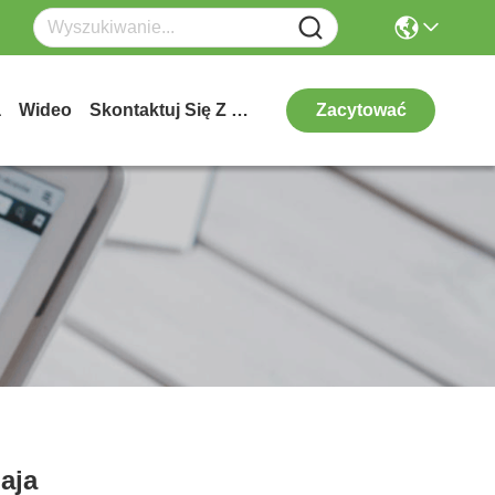
a
Wideo
Skontaktuj Się Z Nami
Zacytować
aja