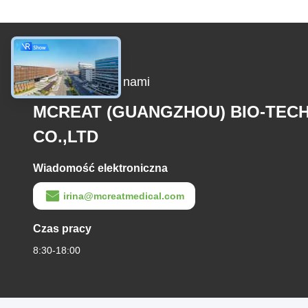
Skontaktuj się z nami
MCREAT (GUANGZHOU) BIO-TEC
CO.,LTD
Wiadomość elektroniczna
irina@mcreatmedical.com
Czas pracy
8:30-18:00