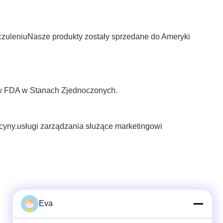
czuleniuNasze produkty zostały sprzedane do Ameryki
ę w FDA w Stanach Zjednoczonych.
yny.usługi zarządzania służące marketingowi
Eva