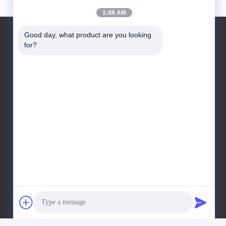
1:48 AM
Good day, what product are you looking 
for?
Nasz adres
Adres
Trzecie piętro, B15 Huachuang Industrial Area, Jinshan
Cun, Shiji Town, Panyu District, Guangzhou,
Guangdong China
Tel.
86-020-3156-0583