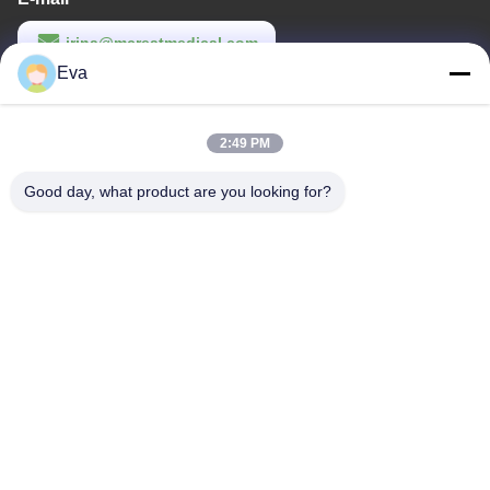
irina@mcreatmedical.com
Eva
Werktijd
8:30-18:00
2:49 PM
Ons adres
Good day, what product are you looking for?
Adres
3e verdieping, B15 Huachuang Industry Area, Jinshan Cun, Shiji
Town, Panyu District, Guangzhou, Guangdong China
Telefoon
86-020-3156-0583
China Goede kwaliteit Gesloten zuigsysteem Auteursrecht ©