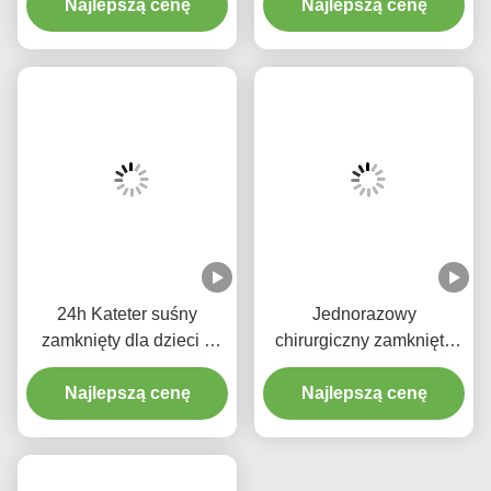
Zamknięty Układ Ssania Rurki Śluzowej
600mm 16Fr Zamknięta Rurka Ssania
Automatyczny Cewnik Wysysający
Produkty Pokrewne