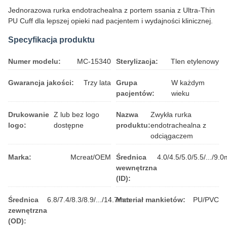
Jednorazowa rurka endotrachealna z portem ssania z Ultra-Thin
PU Cuff dla lepszej opieki nad pacjentem i wydajności klinicznej.
Specyfikacja produktu
Numer modelu:
MC-15340
Sterylizacja:
Tlen etylenowy
Gwarancja jakości:
Trzy lata
Grupa
W każdym
pacjentów:
wieku
Drukowanie
Z lub bez logo
Nazwa
Zwykła rurka
logo:
dostępne
produktu:
endotrachealna z
odciągaczem
Marka:
Mcreat/OEM
Średnica
4.0/4.5/5.0/5.5/.../9.
wewnętrzna
(ID):
Średnica
6.8/7.4/8.3/8.9/.../14.7mm
Materiał mankietów:
PU/PVC
zewnętrzna
(OD):