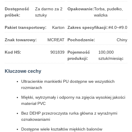
Dostępność
Za darmo za 2
Opakowanie:
Torba, pudełko,
próbek:
sztuky
walizka
Pakiet transportowy:
Karton
Zakres specyfikacji:
#4.0~#9.0
Znak towarowy:
MCREAT
Pochodzenie:
Chiny
Kod HS:
901839
Pojemność
100,000
produkcji:
sztuk/miesiąc
Kluczowe cechy
Ultracienkie mankietki PU dostępne we wszystkich
rozmiarach
Miękki, wytrzymały i odporny na zgięcia wysokiej jakości
materiał PVC
Bez DEHP przezroczysta rurka główna z wyraźnymi
oznakowaniami
Dostępne wiele kształtów miękkich balonów