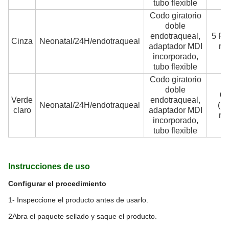
tubo flexible
Codo giratorio
doble
endotraqueal,
5 Fr 
Cinza
Neonatal/24H/endotraqueal
adaptador MDI
m
incorporado,
tubo flexible
Codo giratorio
doble
6 
Verde
endotraqueal,
Neonatal/24H/endotraqueal
(1.
claro
adaptador MDI
m
incorporado,
tubo flexible
Instrucciones de uso
Configurar el procedimiento
1- Inspeccione el producto antes de usarlo.
2Abra el paquete sellado y saque el producto.