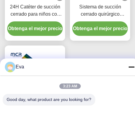
24H Catéter de succión
Sistema de succión
cerrado para niños con
cerrado quirúrgico
tres conectores de piezas
desechable
Obtenga el mejor precio
Y
Obtenga el mejor precio
Neonatos/Pediatría-codo
Eva
3:23 AM
Good day, what product are you looking for?
Sistema de succión
cerrado Para niños tipo
72H CSC Materiales