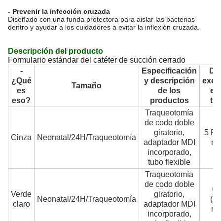
- Prevenir la infección cruzada
Diseñado con una funda protectora para aislar las bacterias
dentro y ayudar a los cuidadores a evitar la inflexión cruzada.
Descripción del producto
Formulario estándar del catéter de succión cerrado
-
Especificación
Do
¿Qué
y descripción
exce
Tamaño
es
de los
en 
eso?
productos
tu
Traqueotomía
de codo doble
giratorio,
5 Fr 
Cinza
Neonatal/24H/Traqueotomía
adaptador MDI
m
incorporado,
tubo flexible
Traqueotomía
de codo doble
6 
Verde
giratorio,
Neonatal/24H/Traqueotomía
(1.
claro
adaptador MDI
m
incorporado,