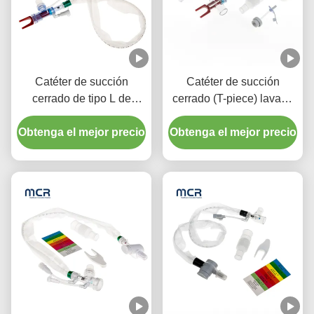
Catéter de succión
Catéter de succión
cerrado de tipo L de
cerrado (T-piece) lavado
lavado automático 10fr
automático 72H para
Obtenga el mejor precio
72h Codo giratorio doble
Obtenga el mejor precio
adultos
para el hospital