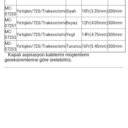
MC-
Yetişkin/72S/Trakeostomi
Siyah
10Fr(3.35mm)
300mm
07250
MC-
Yetişkin/72S/Trakeostomi
Beyaz
12Fr(4.05mm)
300mm
07251
MC-
Yetişkin/72S/Trakeostomi
Yeşil
14Fr(4.75mm)
300mm
07252
MC-
Yetişkin/72S/Trakeostomi
Turuncu
16Fr(5.45mm)
300mm
07253
Kapalı aspirasyon kateterini müşterilerin
gereksinimlerine göre üretebiliriz.