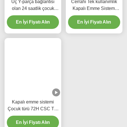
Üç Y-parça bağlantısı
Cerrahi Tek kullanımlık
olan 24 saatlik çocuk
Kapalı Emme Sistemi
kapalı emme kateteri
Yenidoğanlar/Pediatri-
En İyi Fiyatı Alın
En İyi Fiyatı Alın
Kibirler
Kapalı emme sistemi
Çocuk türü 72H CSC Tek
kullanımlık tıbbi
En İyi Fiyatı Alın
malzemeler