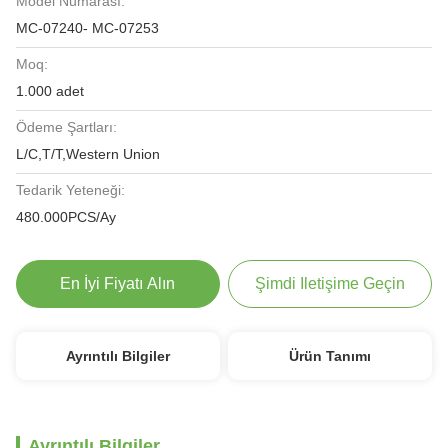
Model Numarası:
MC-07240- MC-07253
Moq:
1.000 adet
Ödeme Şartları:
L/C,T/T,Western Union
Tedarik Yeteneği:
480.000PCS/Ay
En İyi Fiyatı Alın
Şimdi Iletişime Geçin
Ayrıntılı Bilgiler
Ürün Tanımı
Ayrıntılı Bilgiler