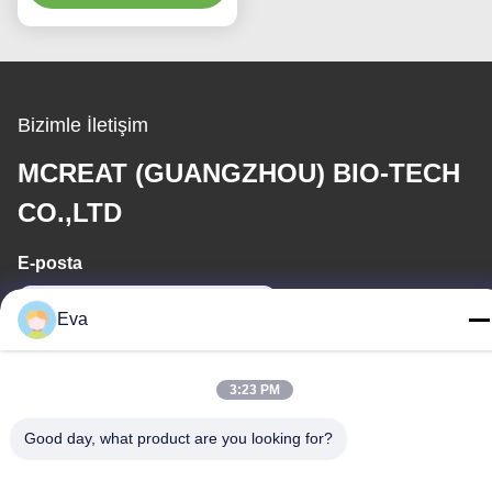
Bizimle İletişim
MCREAT (GUANGZHOU) BIO-TECH
CO.,LTD
E-posta
irina@mcreatmedical.com
Eva
Çalışma saati
3:23 PM
8:30-18:00
Good day, what product are you looking for?
Adresimiz
Adres