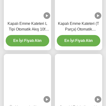
Kapalı Emme Kateteri L
Kapalı Emme Kateteri (T
Tipi Otomatik Akış 10fr
Parça) Otomatik
72h Hastane için Çift
Çöpeleme 72H
En İyi Fiyatı Alın
Döner Dirseği
En İyi Fiyatı Alın
Yetişkinler İçin