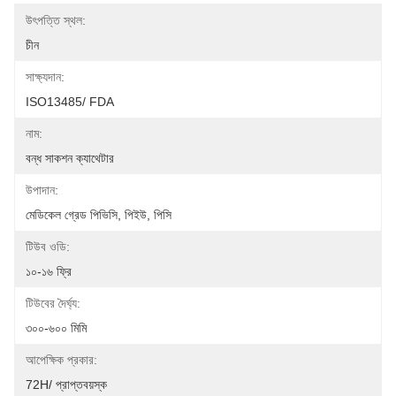
উৎপত্তি স্থল:
চীন
সাক্ষ্যদান:
ISO13485/ FDA
নাম:
বন্ধ সাকশন ক্যাথেটার
উপাদান:
মেডিকেল গ্রেড পিভিসি, পিইউ, পিসি
টিউব ওডি:
১০-১৬ ফ্রি
টিউবের দৈর্ঘ্য:
৩০০-৬০০ মিমি
আপেক্ষিক প্রকার:
72H/ প্রাপ্তবয়স্ক