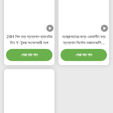
24H শিশু বন্ধ স্তন্যপান ক্যাথেটার
অস্ত্রোপচারের জন্য এককালীন বন্ধ
তিন Y- টুকরা সংযোগকারী সঙ্গে
স্তন্যপান সিস্টেম নবজাতক/শিশু-
অঙ্গুষ্ঠ
সেরা দাম পান
সেরা দাম পান