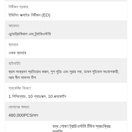
নির্বীজন প্রকার:
ইথিলিন অক্সাইড নির্বীজন (EO)
আবেদন:
এন্ডোট্রাকিয়াল এবং ট্র্যাকিওস্টমি
ব্যবহার:
একক ব্যবহার
হাইলাইট:
ক্রস সংক্রমণ প্রতিরোধ করুন, পুশ সুইচ এবং লুয়ার লক, ডাবল সুইভেল সংযোগকারী, 
নরম নীল সাকশন টিপ
প্যাকেজিং বিবরণ:
1 পিসি/প্যাচ, 10 প্যাচ/বক্স, 10 বক্স/কার্টন
যোগানের ক্ষমতা:
480,000PCS/মাস
বন্ধ শোষণ ট্রাচিওস্টমি টিউব স্বয়ংক্রিয় 
ফ্লাশিং