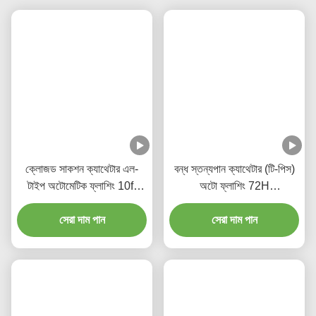
সংশ্লিষ্ট পণ্য
ক্লোজড সাকশন ক্যাথেটার এল-
বন্ধ স্তন্যপান ক্যাথেটার (টি-পিস)
টাইপ অটোমেটিক ফ্লাশিং 10fr
অটো ফ্লাশিং 72H
72h ডাবল স্পাইভেল এলকো
প্রাপ্তবয়স্কদের জন্য
হাসপাতালের জন্য
সেরা দাম পান
সেরা দাম পান