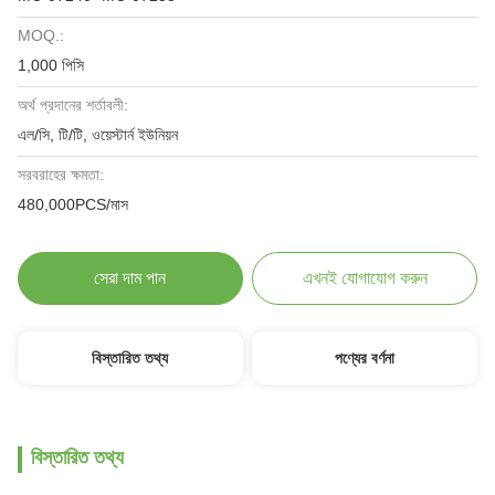
MOQ.:
1,000 পিসি
অর্থ প্রদানের শর্তাবলী:
এল/সি, টি/টি, ওয়েস্টার্ন ইউনিয়ন
সরবরাহের ক্ষমতা:
480,000PCS/মাস
সেরা দাম পান
এখনই যোগাযোগ করুন
বিস্তারিত তথ্য
পণ্যের বর্ণনা
বিস্তারিত তথ্য