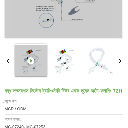
বন্ধ স্তন্যপান সিস্টেম ট্রাচিওস্টমি টিউব একক লুমেন অটো-ফ্লাশিং 72H
ব্র্যান্ড নাম:
MCR / ODM
মডেল নম্বর:
MC-07240- MC-07253