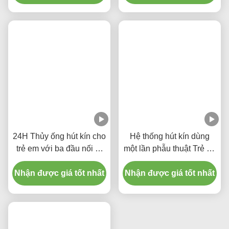
tự động xả 10fr 72h Cổ
tự động rửa nước 72H
tay xoay kép cho bệnh
Đối với người lớn
Nhận được giá tốt nhất
viện
Nhận được giá tốt nhất
24H Thủy ống hút kín cho
Hệ thống hút kín dùng
trẻ em với ba đầu nối Y-
một lần phẫu thuật Trẻ sơ
Piece
sinh / Nhi khoa - khuỷu
Nhận được giá tốt nhất
Nhận được giá tốt nhất
tay