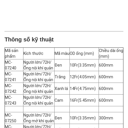
Thông số kỹ thuật
Mã sản
Chiều dài ống
Kích thước
Mã màu
OD ống (mm)
phẩm
(mm)
MC-
Người lớn/72H/
Đen
10Fr(3.35mm)
600mm
07240
Ống nội khí quản
MC-
Người lớn/72H/
Trắng
12Fr(4.05mm)
600mm
07241
Ống nội khí quản
MC-
Người lớn/72H/
Xanh lá
14Fr(4.75mm)
600mm
07242
Ống nội khí quản
MC-
Người lớn/72H/
Cam
16Fr(5.45mm)
600mm
07243
Ống nội khí quản
MC-
Người lớn/72H/
Đen
10Fr(3.35mm)
300mm
07250
Ống mở khí quản
MC-
Người lớn/72H/