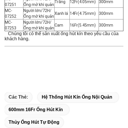
Trắng
12Fr(4.05mm)
300mm
07251
Ống mở khí quản
MC-
Người lớn/72H/
Xanh lá
14Fr(4.75mm)
300mm
07252
Ống mở khí quản
MC-
Người lớn/72H/
Cam
16Fr(5.45mm)
300mm
07253
Ống mở khí quản
Chúng tôi có thể sản xuất ống hút kín theo yêu cầu của
khách hàng.
Các Thẻ:
Hệ Thống Hút Kín Ống Nội Quản