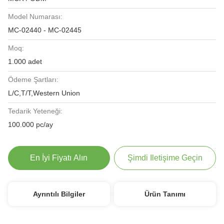
Model Numarası:
MC-02440 - MC-02445
Moq:
1.000 adet
Ödeme Şartları:
L/C,T/T,Western Union
Tedarik Yeteneği:
100.000 pc/ay
En İyi Fiyatı Alın
Şimdi Iletişime Geçin
Ayrıntılı Bilgiler
Ürün Tanımı