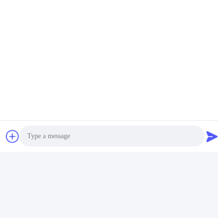
Bizimle İletişim
MCREAT (GUANGZHOU) BIO-TECH
CO.,LTD
E-posta
irina@mcreatmedical.com
Çalışma saati
8:30-18:00
Adresimiz
Adres
Photo
3. kat, B15 Huachuang Sanayi Bölgesi, Jinshan Cun, Shiji Şehri,
Panyu Bölgesi, Guangzhou, Guangdong Çin
Video Call