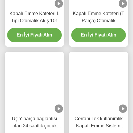
Kapalı Emme Kateteri L
Kapalı Emme Kateteri (T
Tipi Otomatik Akış 10fr
Parça) Otomatik
72h Hastane için Çift
Çöpeleme 72H
En İyi Fiyatı Alın
Döner Dirseği
En İyi Fiyatı Alın
Yetişkinler İçin
Üç Y-parça bağlantısı
Cerrahi Tek kullanımlık
olan 24 saatlik çocuk
Kapalı Emme Sistemi
kapalı emme kateteri
Yenidoğanlar/Pediatri-