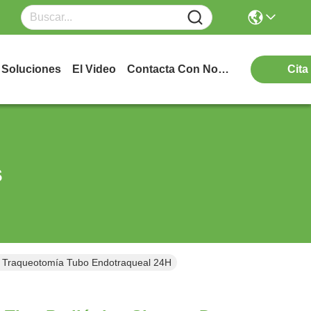
Soluciones
El Video
Contacta Con Nosotros
Cita
s
e Traqueotomía Tubo Endotraqueal 24H