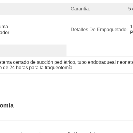
Garantía:
5
uma 
1
Detalles De Empaquetado:
ador 
P
stema cerrado de succión pediátrico
, 
tubo endotraqueal neonata
o de 24 horas para la traqueotomía
otomía