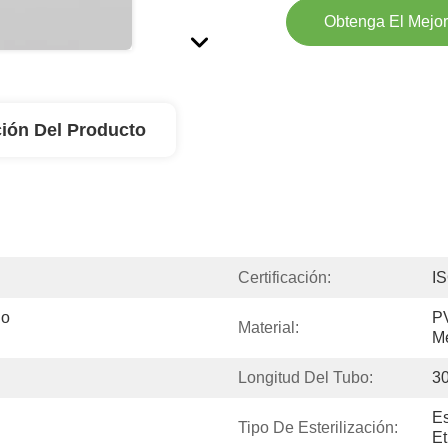
Obtenga El Mejor
ión Del Producto
Certificación:
I
o 
P
Material:
M
Longitud Del Tubo:
30
Es
Tipo De Esterilización:
Et