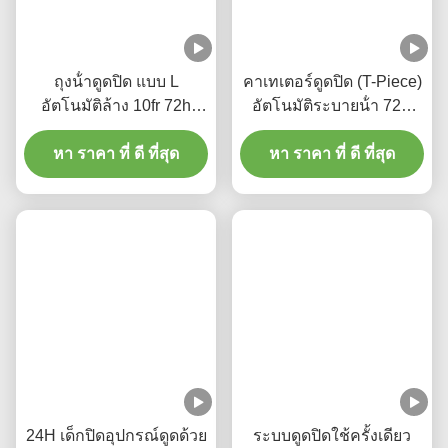
ถุงน้ําดูดปิด แบบ L
คาเทเตอร์ดูดปิด (T-Piece)
อัตโนมัติล้าง 10fr 72h
อัตโนมัติระบายน้ํา 72H
กลมเล็บหมุนคู่สําหรับโรง
สําหรับผู้ใหญ่
หา ราคา ที่ ดี ที่สุด
พยาบาล
หา ราคา ที่ ดี ที่สุด
24H เด็กปิดอุปกรณ์ดูดด้วย
ระบบดูดปิดใช้ครั้งเดียว