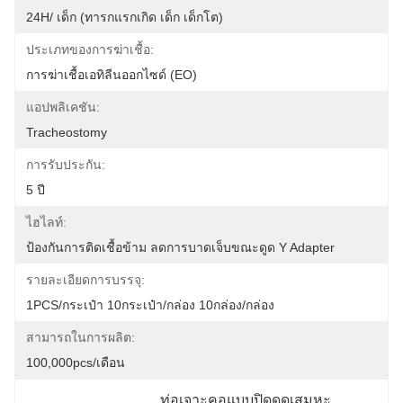
24H/ เด็ก (ทารกแรกเกิด เด็ก เด็กโต)
ประเภทของการฆ่าเชื้อ:
การฆ่าเชื้อเอทิลีนออกไซด์ (EO)
แอปพลิเคชัน:
Tracheostomy
การรับประกัน:
5 ปี
ไฮไลท์:
ป้องกันการติดเชื้อข้าม ลดการบาดเจ็บขณะดูด Y Adapter
รายละเอียดการบรรจุ:
1PCS/กระเป๋า 10กระเป๋า/กล่อง 10กล่อง/กล่อง
สามารถในการผลิต:
100,000pcs/เดือน
ท่อเจาะคอแบบปิดดูดเสมหะ