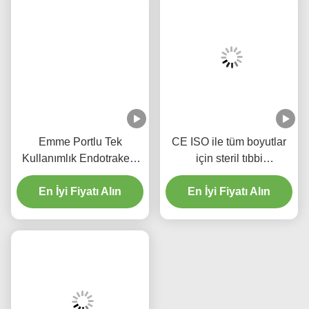
Emme Portlu Tek
CE ISO ile tüm boyutlar
Kullanımlık Endotrakeal
için steril tıbbi
Tüp - DEHP İçermeyen
endotrakeal tüp
Şeffaf PVC, Beş Yıl Kalite
En İyi Fiyatı Alın
En İyi Fiyatı Alın
Garantili