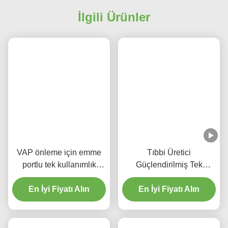
İlgili Ürünler
VAP önleme için emme
Tıbbi Üretici
portlu tek kullanımlık
Güçlendirilmiş Tek
güçlendirilmiş
kullanımlık Endotracheal
En İyi Fiyatı Alın
endotracheal tüp
Tüp DEHP Serbest
En İyi Fiyatı Alın