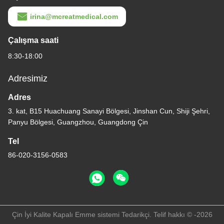
irina@mcreatmedical.com
Çalışma saati
8:30-18:00
Adresimiz
Adres
3. kat, B15 Huachuang Sanayi Bölgesi, Jinshan Cun, Shiji Şehri,
Panyu Bölgesi, Guangzhou, Guangdong Çin
2:56 AM
Tel
86-020-3156-0583
Good day, what product are you looking for?
Çin İyi Kalite Kapalı Emme sistemi Tedarikçi. Telif hakkı © -2026