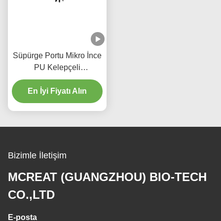
Süpürge Portu Mikro İnce
PU Kelepçeli
Güçlendirilmiş Tek
kullanımlık Endotrakeal
En İyi Fiyatı Alın
Tüp
Bizimle İletişim
MCREAT (GUANGZHOU) BIO-TECH
CO.,LTD
E-posta