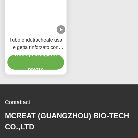
Tubo endotracheale usa
e getta rinforzato con
portale di aspirazione
Ottenga il migliore
micro sottile con manette
prezzo
in PU
Contattaci
MCREAT (GUANGZHOU) BIO-TECH
CO.,LTD