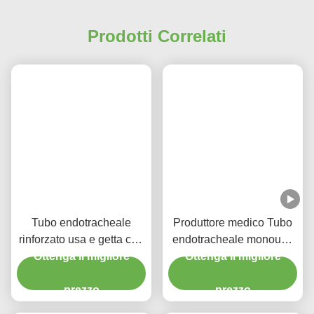
Prodotti Correlati
Tubo endotracheale
Produttore medico Tubo
rinforzato usa e getta con
endotracheale monouso
porta di aspirazione per la
Ottenga il migliore
rinforzato DEHP libero
Ottenga il migliore
prevenzione del VAP
prezzo
prezzo