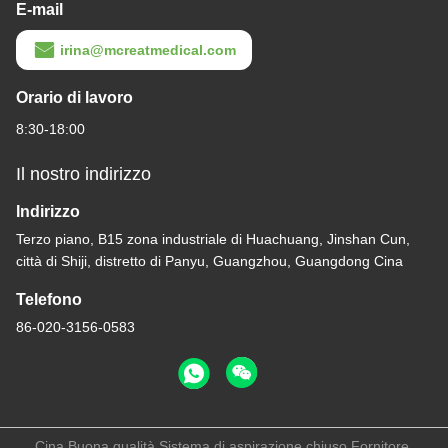
E-mail
irina@mcreatmedical.com
Orario di lavoro
8:30-18:00
Il nostro indirizzo
Indirizzo
Terzo piano, B15 zona industriale di Huachuang, Jinshan Cun,
città di Shiji, distretto di Panyu, Guangzhou, Guangdong Cina
4:59 PM
Telefono
86-020-3156-0583
Good day, what product are you looking for?
Cina Buona qualità Sistema di aspirazione chiuso Fornitore.