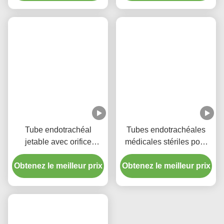
Tube endotrachéal
Tubes endotrachéales
jetable avec orifice
médicales stériles pour
d'aspiration - PVC
toutes les tailles avec CE
Obtenez le meilleur prix
transparent sans DEHP
Obtenez le meilleur prix
ISO
pour une garantie de
qualité de cinq ans