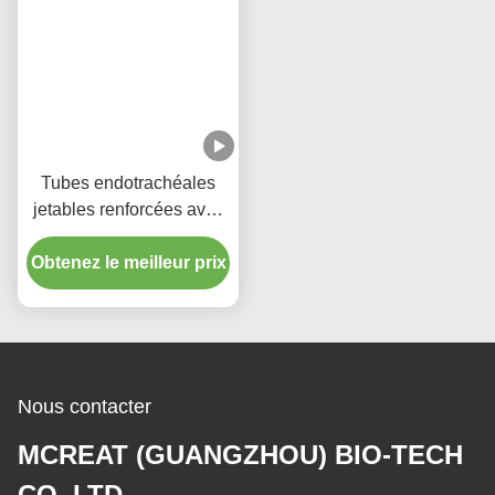
Tubes endotrachéales
jetables renforcées avec
port d'aspiration micro-
Obtenez le meilleur prix
mince menotté en PU
Nous contacter
MCREAT (GUANGZHOU) BIO-TECH
CO.,LTD