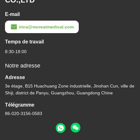
E-mail
irina@mcreatmedical.com
Temps de travail
8:30-18:00
Notre adresse
Adresse
3e étage, B15 Huachuang Zone industrielle, Jinshan Cun, ville de
Shiji, district de Panyu, Guangzhou, Guangdong Chine
2:31 AM
Télégramme
86-020-3156-0583
Good day, what product are you looking for?