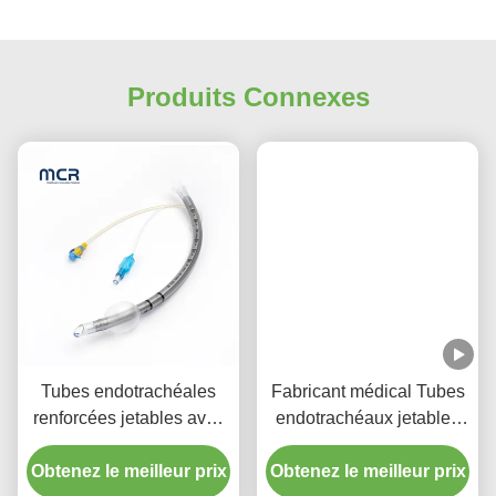
Produits Connexes
Tubes endotrachéales
Fabricant médical Tubes
renforcées jetables avec
endotrachéaux jetables
port d'aspiration pour la
renforcés sans DEHP
Obtenez le meilleur prix
prévention de la VAP
Obtenez le meilleur prix