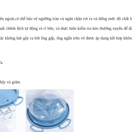
ên ngoài,có thể bảo vệ ngưỡng tràn và ngăn chặn rơi ra và dừng mức độ chất l
uất chênh lệch tự động rò rỉ bên, và thực hiện kiểm tra kéo thường xuyên để 
hoặc không hút gây ra bởi ống gấp, ống ngắn trên vỏ được áp dụng kết hợp khô
ứa.
hảy và giảm.