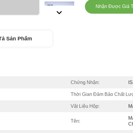
Nhận Được Giá T
Tả Sản Phẩm
Chứng Nhận:
I
Thời Gian Đảm Bảo Chất Lư
Vật Liệu Hộp:
M
Má
Tên:
C