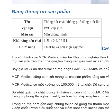
Bảng thông tin sản phẩm
Tên
Thùng hút chân không y tế dùng một lần
Vật liệu
PVC cấp y tế
Màu sắc
Màn thông minh
Khả năng nén chai
1.5L / 2 L / 2.5 L
Chức năng
Thiết bị và phụ kiện gây mê
C
H
Trụ sở chính của MCR Medical nằm tại Khu công nghiệp Hua 
một lần y tế trên toàn thế giới,tập trung vào gây mêCác sản
Bây giờ MCR đã đạt được chứng nhận GMP, ISO 13485 và nhiề
MCR Medical cũng cam kết mang lại các sản phẩm sáng tạo và gi
MCR Medical có một xưởng lọc 100.000 m2 tại chỗ. Để cung cấp
Sự nhất quán và chất lượng là nhiệm vụ của chúng tôi.MCR Me
trang bị phòng thí nghiệm vật lý và hóa học đáp ứng tiêu ch
Trong những năm gần đây, chúng tôi đã cố gắng trở thành một d
ý đến chất lượng hiệu suất cao và kiểm soát chất lượng của t