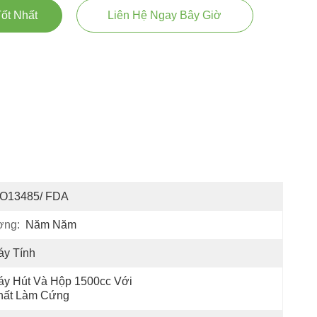
ốt Nhất
Liên Hệ Ngay Bây Giờ
SO13485/ FDA
ợng:
Năm Năm
áy Tính
y Hút Và Hộp 1500cc Với 
hất Làm Cứng