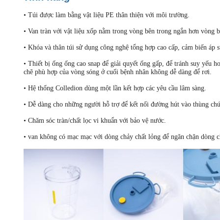
• Túi được làm bằng vật liệu PE thân thiện với môi trường.
• Van tràn với vật liệu xốp nằm trong vòng bên trong ngắn hơn vòng b
• Khóa và thân túi sử dụng công nghệ tổng hợp cao cấp, cảm biến áp s
• Thiết bị ống ống cao snap để giải quyết ống gấp, để tránh suy yếu 
chẽ phù hợp của vòng sóng ở cuối bệnh nhân không dễ dàng để rơi.
• Hệ thống Colledion dùng một lần kết hợp các yêu cầu lâm sàng.
• Dễ dàng cho những người hỗ trợ để kết nối đường hút vào thùng ch
• Chăm sóc tràn/chất lọc vi khuẩn với bảo vệ nước.
• van không có mạc mạc với dòng chảy chất lỏng để ngăn chặn dòng c