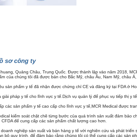
ồ sơ công ty
Chuang, Quảng Châu, Trung Quốc. Được thành lập vào năm 2018, MCR
 phẩm của chúng tôi đã được bán cho Bắc Mỹ, châu Âu, Nam Mỹ, châu Á
u sản phẩm y tế đã nhận được chứng chỉ CE và đăng ký tại FDA ở Ho
ải pháp y tế cho lĩnh vực y tế.Dịch vụ quản lý để phục vụ tiếp thị y 
 các sản phẩm y tế cao cấp cho lĩnh vực y tế,MCR Medical được trang 
dical kiểm soát chặt chẽ từng bước của quá trình sản xuất đảm bảo 
uẩn CFDA để cung cấp các sản phẩm chất lượng cao hơn.
oanh nghiệp sản xuất và bán hàng y tế với nghiên cứu và phát triển s
oàn bộ quy trình, để đảm bảo rằng chúng tôi có thể cung cấp các sản 