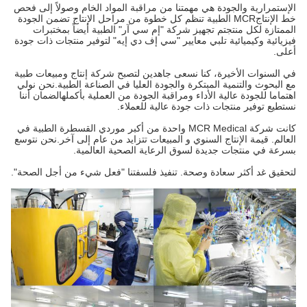
الإستمرارية والجودة هي مهمتنا من مراقبة المواد الخام وصولاً إلى فحص
خط الإنتاجMCR الطبية تنظم كل خطوة من مراحل الإنتاج تضمن الجودة
الممتازة لكل منتجتم تجهيز شركة "إم سي آر" الطبية أيضاً بمختبرات
فيزيائية وكيميائية تلبي معايير "سي إف دي إيه" لتوفير منتجات ذات جودة
أعلى.
في السنوات الأخيرة، كنا نسعى جاهدين لتصبح شركة إنتاج ومبيعات طبية
مع البحوث والتنمية المبتكرة والجودة العليا في الصناعة الطبية.نحن نولي
اهتماما للجودة عالية الأداء ومراقبة الجودة من العملية بأكملهالضمان أننا
نستطيع توفير منتجات ذات جودة عالية للعملاء.
كانت شركة MCR Medical واحدة من أكبر موردي القسطرة الطبية في
العالم. قيمة الإنتاج السنوي و المبيعات تتزايد من عام إلى آخر.نحن نتوسع
بسرعة في منتجات جديدة لسوق الرعاية الصحية العالمية.
لتحقيق غد أكثر سعادة وصحة. تنفيذ فلسفتنا "فعل شيء من أجل الصحة".