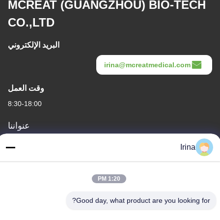
MCREAT (GUANGZHOU) BIO-TECH
CO.,LTD
البريد الإلكتروني
irina@mcreatmedical.com
وقت العمل
8:30-18:00
عنواننا
العنوان
Irina
الطابق الثالث، B15 منطقة هواشوانغ الصناعية، جينشان كون، مدينة
شيجي، منطقة بانيو، قوانغتشو، قوانغدونغ الصين
1:20 PM
الهاتف
Good day, what product are you looking for?
86-020-3156-0583