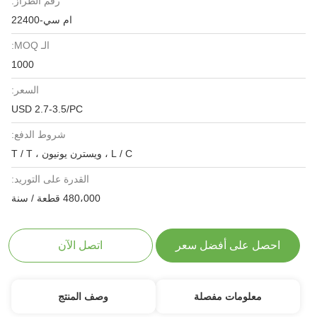
رقم الطراز:
ام سي-22400
الـ MOQ:
1000
السعر:
USD 2.7-3.5/PC
شروط الدفع:
L / C ، ويسترن يونيون ، T / T
القدرة على التوريد:
480،000 قطعة / سنة
احصل على أفضل سعر
اتصل الآن
معلومات مفصلة
وصف المنتج