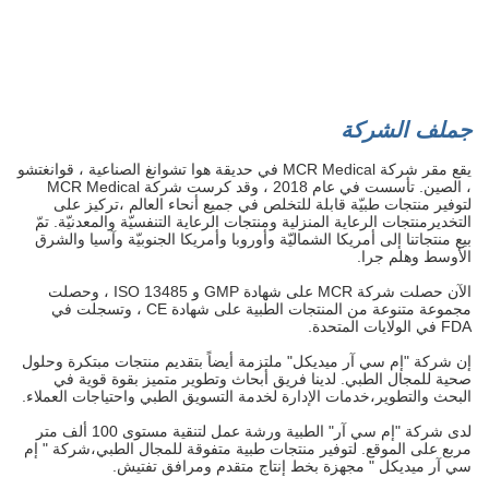
ج
ملف الشركة
يقع مقر شركة MCR Medical في حديقة هوا تشوانغ الصناعية ، قوانغتشو
، الصين. تأسست في عام 2018 ، وقد كرست شركة MCR Medical
لتوفير منتجات طبيّة قابلة للتخلص في جميع أنحاء العالم ،تركيز على
التخديرمنتجات الرعاية المنزلية ومنتجات الرعاية التنفسيّة والمعدنيّة. تمّ
بيع منتجاتنا إلى أمريكا الشماليّة وأوروبا وأمريكا الجنوبيّة وآسيا والشرق
الأوسط وهلم جرا.
الآن حصلت شركة MCR على شهادة GMP و ISO 13485 ، وحصلت
مجموعة متنوعة من المنتجات الطبية على شهادة CE ، وتسجلت في
FDA في الولايات المتحدة.
إن شركة "إم سي آر ميديكل" ملتزمة أيضاً بتقديم منتجات مبتكرة وحلول
صحية للمجال الطبي. لدينا فريق أبحاث وتطوير متميز بقوة قوية في
البحث والتطوير،خدمات الإدارة لخدمة التسويق الطبي واحتياجات العملاء.
لدى شركة "إم سي آر" الطبية ورشة عمل لتنقية مستوى 100 ألف متر
مربع على الموقع. لتوفير منتجات طبية متفوقة للمجال الطبي،شركة " إم
سي آر ميديكل " مجهزة بخط إنتاج متقدم ومرافق تفتيش.