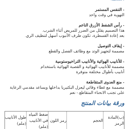
- التنفس المستمر
التهوية في وقت واحد
- رأس الشفط الأزرق الناعم
هذا التصميم يقلل من الضرر للمريض أثناء الشرب.
بعد إعادة القسطرة، تكون طرف الأنبوب أسهل لتنظيف الري.
- إيقاف التوصيل
مصممة لتجهيز الوتد مع وظائف الفصل والقطع
- للأنابيب الهوائية والأنابيب التراخيوستومية
مصممة للأنابيب الهوائية و القصبة الهوائية باستخدام
أنابيب بأطوال مختلفة متوفرة
- منع العدوى المتقاطعة
مصممة مع غطاء وقائي ليعزل البكتيريا بداخلها ويساعد مقدمي الرعاية
على تجنب الانحناء المتقاطع.
- نعم
ورقة بيانات المنتج
ضغط المياه
(ب)
المادة
طول الأنابيب
الحجم
رمز اللون
في الأنابيب
الرمز
(ملم)
(ملم)