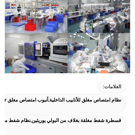
العلامات:
نظام امتصاص مغلق للأنابيب الداخلية,أنبوب امتصاص مغلق 600mm 16Fr,قسطرة شفط المستنشاق التلقائي
قسطرة شفط مغلقة بغلاف من البولي يوريثين,نظام شفط مغلق مع قطعة على شكل حرف Y,نظام الق