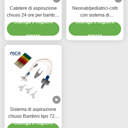
Catetere di aspirazione
Neonati/pediatrici-colti
chiuso 24 ore per bambini
con sistema di
con tre connettori Y-piece
Ottenga il migliore
Ottenga il migliore
aspirazione chiuso
chirurgica usa e getta
prezzo
prezzo
Sistema di aspirazione
chiuso Bambini tipo 72H
CSC Prodotti medici usa
Ottenga il migliore