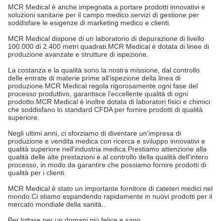
MCR Medical è anche impegnata a portare prodotti innovativi e
soluzioni sanitarie per il campo medico.servizi di gestione per
soddisfare le esigenze di marketing medico e clienti.
MCR Medical dispone di un laboratorio di depurazione di livello
100.000 di 2.400 metri quadrati.MCR Medical è dotata di linee di
produzione avanzate e strutture di ispezione.
La costanza e la qualità sono la nostra missione, dal controllo
delle entrate di materie prime all'ispezione della linea di
produzione.MCR Medical regola rigorosamente ogni fase del
processo produttivo, garantisce l'eccellente qualità di ogni
prodotto.MCR Medical è inoltre dotata di laboratori fisici e chimici
che soddisfano lo standard CFDA per fornire prodotti di qualità
superiore.
Negli ultimi anni, ci sforziamo di diventare un'impresa di
produzione e vendita medica con ricerca e sviluppo innovativi e
qualità superiore nell'industria medica.Prestiamo attenzione alla
qualità delle alte prestazioni e al controllo della qualità dell'intero
processo, in modo da garantire che possiamo fornire prodotti di
qualità per i clienti.
MCR Medical è stato un importante fornitore di cateteri medici nel
mondo.Ci stiamo espandendo rapidamente in nuovi prodotti per il
mercato mondiale della sanità..
Per lottare per un domani più felice e sano.