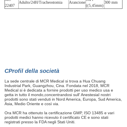
Adulto/24H/Tracheostomia
Arancione
300 mm
22407
((5,45mm)
C
Profil della società
La sede centrale di MCR Medical si trova a Hua Chuang
Industrial Park, Guangzhou, Cina. Fondata nel 2018, MCR
Medical si è dedicata a fornire prodotti per uso medico usa e
getta in tutto il mondo,concentrandosi sull' AnestesiaI nostri
prodotti sono stati venduti in Nord America, Europa, Sud America,
Asia, Medio Oriente e così via.
Ora MCR ha ottenuto la certificazione GMP, ISO 13485 e vari
prodotti medici hanno ricevuto il certificato CE e sono stati
registrati presso la FDA negli Stati Uniti.