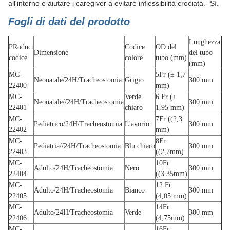
all'interno e aiutare i caregiver a evitare inflessibilità crociata.
- Sì.
Fogli di dati del prodotto
Lunghezza
P
Roduct
Codice
OD del
Dimensione
del tubo
codice
colore
tubo (mm)
(mm)
MC-
5Fr (± 1,7
Neonatale/24H/Tracheostomia
Grigio
300 mm
22400
mm)
MC-
Verde
6 Fr (±
Neonatale//24H/Tracheostomia
300 mm
22401
chiaro
1,95 mm)
MC-
7Fr ((2,3
Pediatrico/24H/Tracheostomia
L'avorio
300 mm
22402
mm)
MC-
8Fr
Pediatria//24H/Tracheostomia
Blu chiaro
300 mm
22403
((2,7mm)
MC-
10Fr
Adulto/24H/Tracheostomia
Nero
300 mm
22404
((3.35mm)
MC-
12 Fr
Adulto/24H/Tracheostomia
Bianco
300 mm
22405
(4,05 mm)
MC-
14Fr
Adulto/24H/Tracheostomia
Verde
300 mm
22406
(4,75mm)
MC-
16Fr