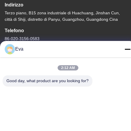
Indirizzo
Terzo piano, B15 zona industriale di Huachuang, Jinshan Cun,
città di Shiji, distretto di Panyu, Guangzhou, Guangdong Cina
Telefono
86-020-3156-0583
Eva
2:12 AM
Cina Buona qualità Sistema di aspirazione chiuso Fornitore.
-2026 MCREAT (GUANGZHOU) BIO-TECH CO.,LTD Tutti i diritti
Good day, what product are you looking for?
riservati.
Politica sulla privacy
|
Mappa del sito