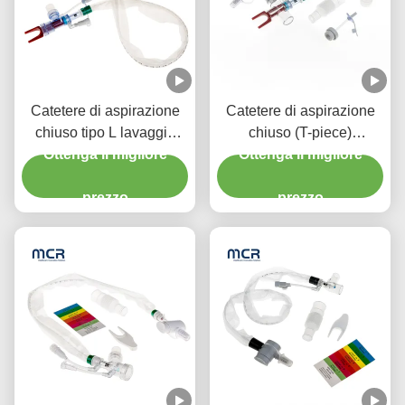
Catetere di aspirazione
Catetere di aspirazione
chiuso tipo L lavaggio
chiuso (T-piece)
automatico 10fr 72h
Ottenga il migliore
Sciacquaggio automatico
Ottenga il migliore
Doppio gomito girevole
72H Per adulti
per l' ospedale
prezzo
prezzo