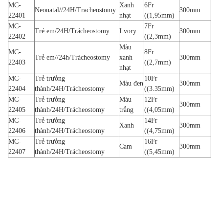
MC-
Xanh
6Fr
Neonatal//24H/Tracheostomy
300mm
22401
nhạt
((1,95mm)
MC-
7Fr
Trẻ em/24H/Trácheostomy
Lvory
300mm
22402
((2,3mm)
Màu
MC-
8Fr
Trẻ em//24h/Trácheostomy
xanh
300mm
22403
((2,7mm)
nhạt
MC-
Trẻ trưởng
10Fr
Màu đen
300mm
22404
thành/24H/Trácheostomy
((3.35mm)
MC-
Trẻ trưởng
Màu
12Fr
300mm
22405
thành/24H/Trácheostomy
trắng
((4,05mm)
MC-
Trẻ trưởng
14Fr
Xanh
300mm
22406
thành/24H/Trácheostomy
((4,75mm)
MC-
Trẻ trưởng
16Fr
Cam
300mm
22407
thành/24H/Trácheostomy
((5,45mm)