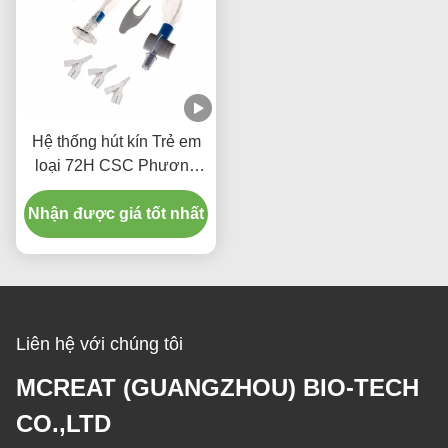
Hệ thống hút kín Trẻ em
loại 72H CSC Phương
tiện y tế dùng một lần
Nhận được giá tốt nhất
Liên hệ với chúng tôi
MCREAT (GUANGZHOU) BIO-TECH
CO.,LTD