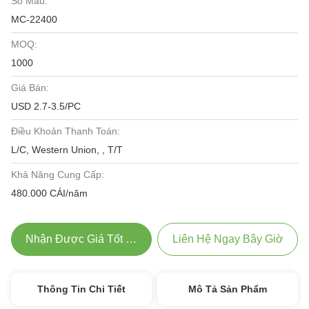
Số Mẫu:
MC-22400
MOQ:
1000
Giá Bán:
USD 2.7-3.5/PC
Điều Khoản Thanh Toán:
L/C, Western Union, , T/T
Khả Năng Cung Cấp:
480.000 CÁI/năm
Nhận Được Giá Tốt Nhất
Liên Hệ Ngay Bây Giờ
Thông Tin Chi Tiết
Mô Tả Sản Phẩm