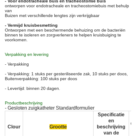
- Voor endotracheale buis en tracheostomie buis
ontworpen voor endotracheale en tracheostomiebuis met behulp
van
Buizen met verschillende lengtes zijn verkrijgbaar
- Vermijd kruisbesmetting
Ontworpen met een beschermende behuizing om de bacteriën
binnen te isoleren en zorgverleners te helpen kruisbuiging te
voorkomen.
Verpakking en levering
- Verpakking
- Verpakking: 1 stuks per gesteriliseerde zak, 10 stuks per doos,
Buitenverpakking: 100 stuks per doos
- Levertijd: binnen 20 dagen.
Productbeschrijving
- Gesloten zuigkatheter Standardformulier
Specificatie
en
Ov
Clour
Grootte
beschrijving
i
van de