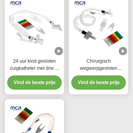
24 uur kind gesloten
Chirurgisch
zuigkatheter met drie Y-
wegwerpgesloten
stuk connectoren
zuigstelsel
Vind de beste prijs
Neonaten/Pediatrie-
Vind de beste prijs
Ellebogen