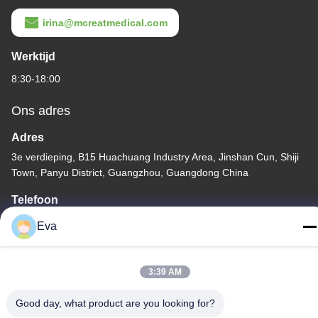
irina@mcreatmedical.com
Werktijd
8:30-18:00
Ons adres
Adres
3e verdieping, B15 Huachuang Industry Area, Jinshan Cun, Shiji
Town, Panyu District, Guangzhou, Guangdong China
Telefoon
86-020-3156-0583
Eva
3:39 AM
Good day, what product are you looking for?
China Goede kwaliteit Gesloten zuigsysteem Auteursrecht ©