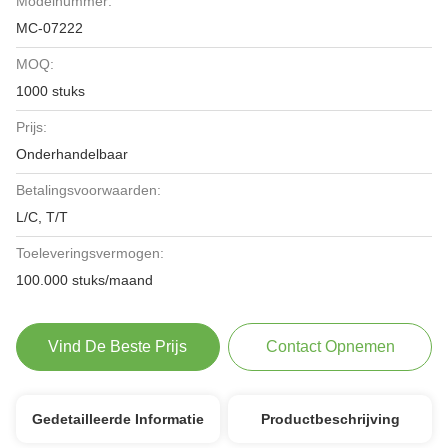
Modelnummer:
MC-07222
MOQ:
1000 stuks
Prijs:
Onderhandelbaar
Betalingsvoorwaarden:
L/C, T/T
Toeleveringsvermogen:
100.000 stuks/maand
Vind De Beste Prijs
Contact Opnemen
Gedetailleerde Informatie
Productbeschrijving