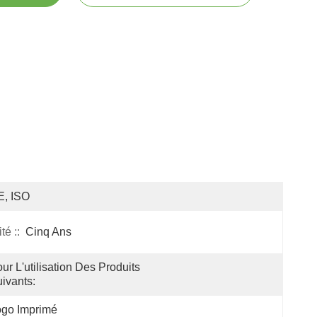
E, ISO
é ::
Cinq Ans
ur L'utilisation Des Produits 
ivants:
ogo Imprimé