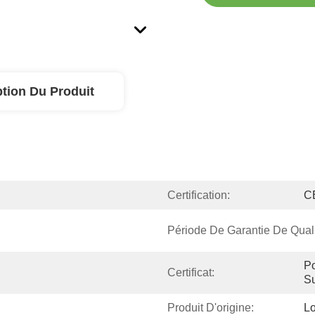
ption Du Produit
Certification:
C
Période De Garantie De Qualit
Po
Certificat:
Su
Produit D'origine:
L