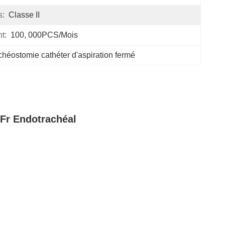
s:
Classe II
t:
100, 000PCS/mois
achéostomie cathéter d'aspiration fermé
 Fr Endotrachéal