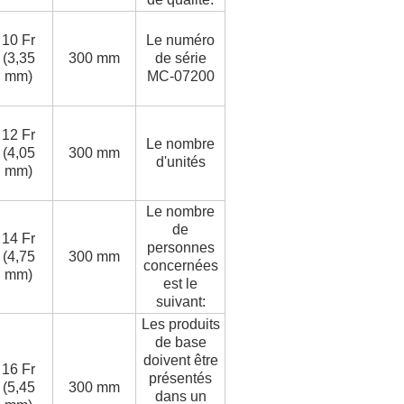
10 Fr
Le numéro
(3,35
300 mm
de série
mm)
MC-07200
12 Fr
Le nombre
(4,05
300 mm
d'unités
mm)
Le nombre
de
14 Fr
personnes
(4,75
300 mm
concernées
mm)
est le
suivant:
Les produits
de base
doivent être
16 Fr
présentés
(5,45
300 mm
dans un