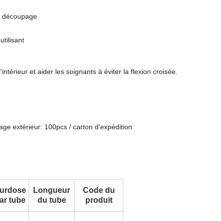
de découpage
tilisant
térieur et aider les soignants à éviter la flexion croisée.
lage extérieur: 100pcs / carton d'expédition
urdose
Longueur
Code du
ar tube
du tube
produit