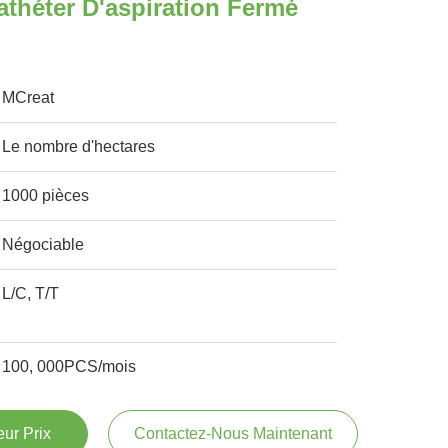
théter D'aspiration Fermé
MCreat
Le nombre d'hectares
1000 pièces
Négociable
L/C, T/T
100, 000PCS/mois
ur Prix
Contactez-Nous Maintenant