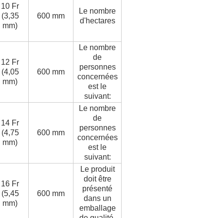
10 Fr
Le nombre
(3,35
600 mm
d'hectares
mm)
Le nombre
de
12 Fr
personnes
(4,05
600 mm
concernées
mm)
est le
suivant:
Le nombre
de
14 Fr
personnes
(4,75
600 mm
concernées
mm)
est le
suivant:
Le produit
doit être
16 Fr
présenté
(5,45
600 mm
dans un
mm)
emballage
de qualité.