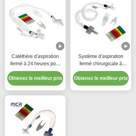
Catéthère d'aspiration
Système d'aspiration
fermé à 24 heures pour
fermé chirurgicale à
enfant avec trois
usage unique Nouveaux-
Obtenez le meilleur prix
connecteurs en pièce Y
Obtenez le meilleur prix
nés/pédiatrie-coudes