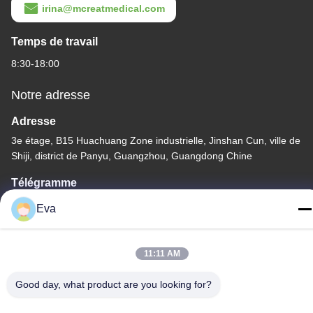
irina@mcreatmedical.com
Temps de travail
8:30-18:00
Notre adresse
Adresse
3e étage, B15 Huachuang Zone industrielle, Jinshan Cun, ville de
Shiji, district de Panyu, Guangzhou, Guangdong Chine
Télégramme
86-020-3156-0583
Eva
11:11 AM
Good day, what product are you looking for?
Chine Bonne qualité Système d'aspiration fermé Le fournisseur.
-2026 MCREAT (GUANGZHOU) BIO-TECH CO.,LTD Tous les