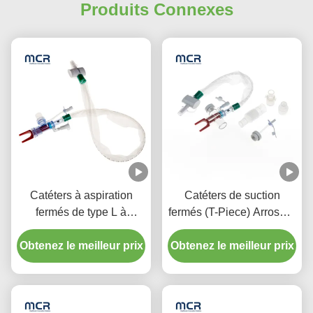
Produits Connexes
Catéters à aspiration
Catéters de suction
fermés de type L à
fermés (T-Piece) Arroseur
rinçage automatique 10 à
automatique 72H Pour
72 heures Coude pivotant
Obtenez le meilleur prix
Obtenez le meilleur prix
adulte
double pour l'hôpital