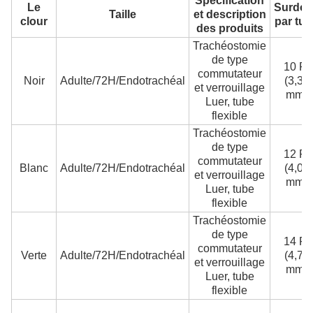
Spécification
Le
Surdos
Taille
et description
clour
par tu
des produits
Trachéostomie
de type
10 Fr
commutateur
Noir
Adulte/72H/Endotrachéal
(3,35
et verrouillage
mm)
Luer, tube
flexible
Trachéostomie
de type
12 Fr
commutateur
Blanc
Adulte/72H/Endotrachéal
(4,05
et verrouillage
mm)
Luer, tube
flexible
Trachéostomie
de type
14 Fr
commutateur
Verte
Adulte/72H/Endotrachéal
(4,75
et verrouillage
mm)
Luer, tube
flexible