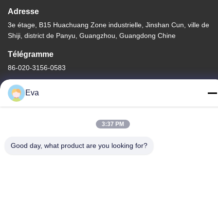
Adresse
3e étage, B15 Huachuang Zone industrielle, Jinshan Cun, ville de
Shiji, district de Panyu, Guangzhou, Guangdong Chine
Télégramme
86-020-3156-0583
Eva
3:37 PM
Chine Bonne qualité Système d'aspiration fermé Le fournisseur.
-2026 MCREAT (GUANGZHOU) BIO-TECH CO.,LTD Tous les
Good day, what product are you looking for?
droits réservés.
Politique de confidentialité
|
Plan du site