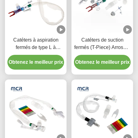
Catéters à aspiration
Catéters de suction
fermés de type L à
fermés (T-Piece) Arroseur
rinçage automatique 10 à
automatique 72H Pour
72 heures Coude pivotant
Obtenez le meilleur prix
Obtenez le meilleur prix
adulte
double pour l'hôpital