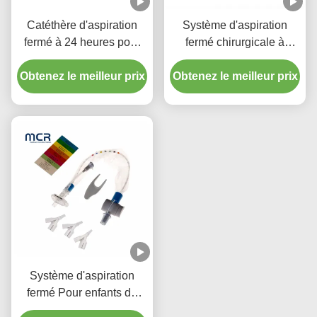
Catéthère d'aspiration
Système d'aspiration
fermé à 24 heures pour
fermé chirurgicale à
enfant avec trois
usage unique Nouveaux-
Obtenez le meilleur prix
connecteurs en pièce Y
Obtenez le meilleur prix
nés/pédiatrie-coudes
Système d'aspiration
fermé Pour enfants de
type 72H