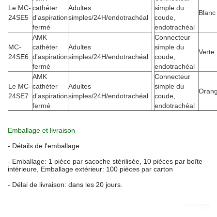
Le MC-
cathéter
Adultes
simple du
Blanc
24SE5
d'aspiration
simples/24H/endotrachéal
coude,
fermé
endotrachéal
AMK
Connecteur
MC-
cathéter
Adultes
simple du
Verte
24SE6
d'aspiration
simples/24H/endotrachéal
coude,
fermé
endotrachéal
AMK
Connecteur
Le MC-
cathéter
Adultes
simple du
Oran
24SE7
d'aspiration
simples/24H/endotrachéal
coude,
fermé
endotrachéal
Emballage et livraison
- Détails de l'emballage
- Emballage: 1 pièce par sacoche stérilisée, 10 pièces par boîte
intérieure, Emballage extérieur: 100 pièces par carton
- Délai de livraison: dans les 20 jours.