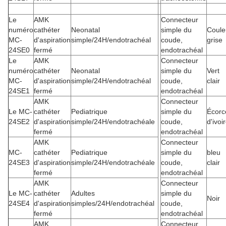
Le
AMK
Connecteur
numéro
cathéter
Neonatal
simple du
Coule
MC-
d'aspiration
simple/24H/endotrachéal
coude,
grise
24SE0
fermé
endotrachéal
Le
AMK
Connecteur
numéro
cathéter
Neonatal
simple du
Vert
MC-
d'aspiration
simple/24H/endotrachéal
coude,
clair
24SE1
fermé
endotrachéal
AMK
Connecteur
Le MC-
cathéter
Pediatrique
simple du
Écorc
24SE2
d'aspiration
simple/24H/endotrachéale
coude,
d'ivoi
fermé
endotrachéal
AMK
Connecteur
MC-
cathéter
Pediatrique
simple du
bleu
24SE3
d'aspiration
simple/24H/endotrachéale
coude,
clair
fermé
endotrachéal
AMK
Connecteur
Le MC-
cathéter
Adultes
simple du
Noir
24SE4
d'aspiration
simples/24H/endotrachéal
coude,
fermé
endotrachéal
AMK
Connecteur