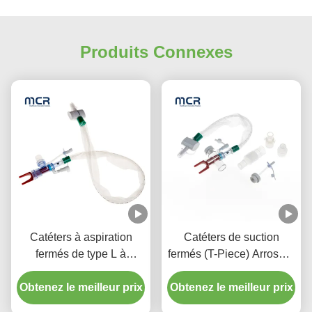
Produits Connexes
Catéters à aspiration
Catéters de suction
fermés de type L à
fermés (T-Piece) Arroseur
rinçage automatique 10 à
automatique 72H Pour
72 heures Coude pivotant
Obtenez le meilleur prix
Obtenez le meilleur prix
adulte
double pour l'hôpital