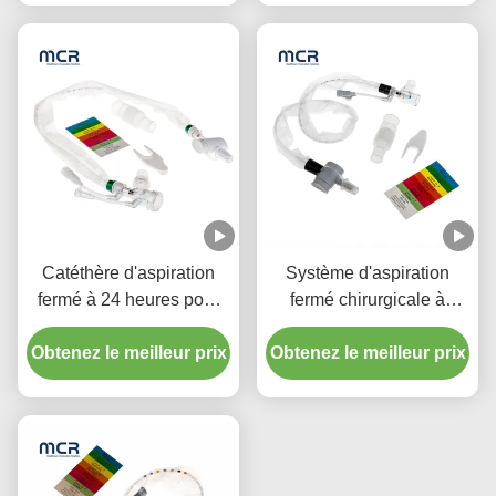
Catéthère d'aspiration
Système d'aspiration
fermé à 24 heures pour
fermé chirurgicale à
enfant avec trois
usage unique Nouveaux-
Obtenez le meilleur prix
connecteurs en pièce Y
Obtenez le meilleur prix
nés/pédiatrie-coudes