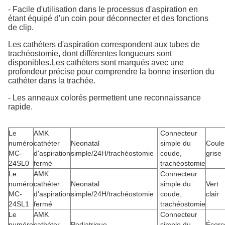
- Facile d'utilisation dans le processus d'aspiration en
étant équipé d'un coin pour déconnecter et des fonctions
de clip.
Les cathéters d'aspiration correspondent aux tubes de
trachéostomie, dont différentes longueurs sont
disponibles.Les cathéters sont marqués avec une
profondeur précise pour comprendre la bonne insertion du
cathéter dans la trachée.
- Les anneaux colorés permettent une reconnaissance
rapide.
Le
AMK
Connecteur
numéro
cathéter
Neonatal
simple du
Coule
MC-
d'aspiration
simple/24H/trachéostomie
coude,
grise
24SL0
fermé
trachéostomie
Le
AMK
Connecteur
numéro
cathéter
Neonatal
simple du
Vert
MC-
d'aspiration
simple/24H/trachéostomie
coude,
clair
24SL1
fermé
trachéostomie
Le
AMK
Connecteur
numéro
cathéter
Pediatrique
simple du
Écorc