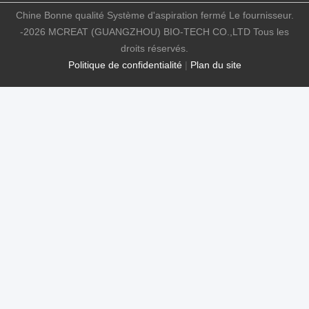
Chine Bonne qualité Système d'aspiration fermé Le fournisseur.
-2026 MCREAT (GUANGZHOU) BIO-TECH CO.,LTD Tous les
droits réservés.
Politique de confidentialité
|
Plan du site