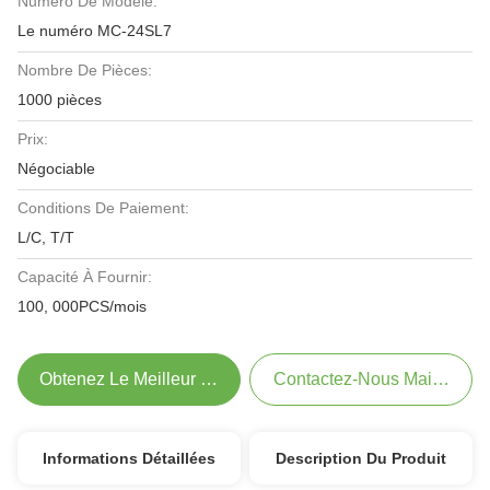
Numéro De Modèle:
Le numéro MC-24SL7
Nombre De Pièces:
1000 pièces
Prix:
Négociable
Conditions De Paiement:
L/C, T/T
Capacité À Fournir:
100, 000PCS/mois
Obtenez Le Meilleur Prix
Contactez-Nous Maintenant
Informations Détaillées
Description Du Produit