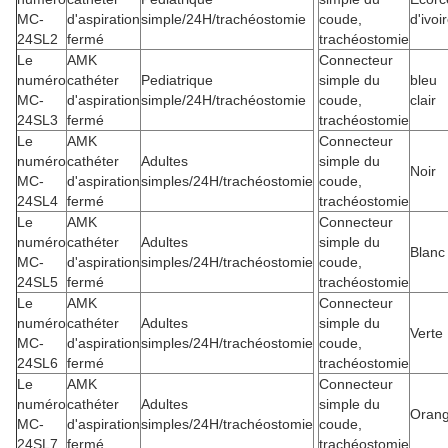
MC-
d'aspiration
simple/24H/trachéostomie
coude,
d'ivoi
24SL2
fermé
trachéostomie
Le
AMK
Connecteur
numéro
cathéter
Pediatrique
simple du
bleu
MC-
d'aspiration
simple/24H/trachéostomie
coude,
clair
24SL3
fermé
trachéostomie
Le
AMK
Connecteur
numéro
cathéter
Adultes
simple du
Noir
MC-
d'aspiration
simples/24H/trachéostomie
coude,
24SL4
fermé
trachéostomie
Le
AMK
Connecteur
numéro
cathéter
Adultes
simple du
Blanc
MC-
d'aspiration
simples/24H/trachéostomie
coude,
24SL5
fermé
trachéostomie
Le
AMK
Connecteur
numéro
cathéter
Adultes
simple du
Verte
MC-
d'aspiration
simples/24H/trachéostomie
coude,
24SL6
fermé
trachéostomie
Le
AMK
Connecteur
numéro
cathéter
Adultes
simple du
Oran
MC-
d'aspiration
simples/24H/trachéostomie
coude,
24SL7
fermé
trachéostomie