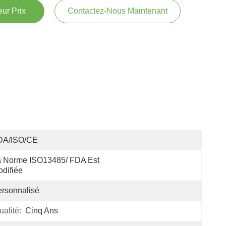
ur Prix
Contactez-Nous Maintenant
DA/ISO/CE
 Norme ISO13485/ FDA Est 
difiée
rsonnalisé
alité:
Cinq Ans