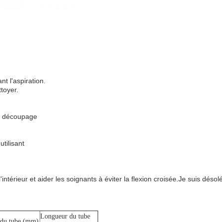
t l'aspiration.
ttoyer.
de découpage
tilisant
térieur et aider les soignants à éviter la flexion croisée.
Je suis désol
Longueur du tube
du tube (mm)