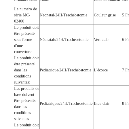
Le numéro de
série MC-
Neonatal/24H/Trachéostomie
Couleur grise
5 F
02400
Le produit doit
être présenté
sous forme
Néonatal//24H/Trachéostomie
Vert clair
6 F
d'une
couverture.
Le produit doit
être présenté
dans les
Pediatrique/24H/Trachéostomie
L'écorce
7 F
conditions
suivantes:
Les produits de
base doivent
être présentés
Pediatrique//24H/Trachéostomie
Bleu clair
8 F
dans les
conditions
suivantes:
Le produit doit