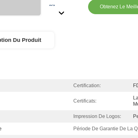
Obtenez Le Meille
ption Du Produit
Certification:
F
La
Certificats:
Mo
Impression De Logos:
Pe
e
Période De Garantie De La Qu