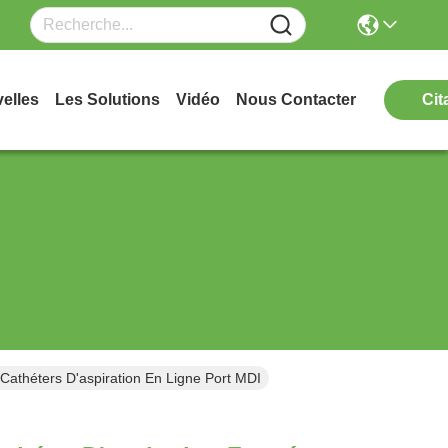
elles
Les Solutions
Vidéo
Nous Contacter
Cit
Cathéters D'aspiration En Ligne Port MDI