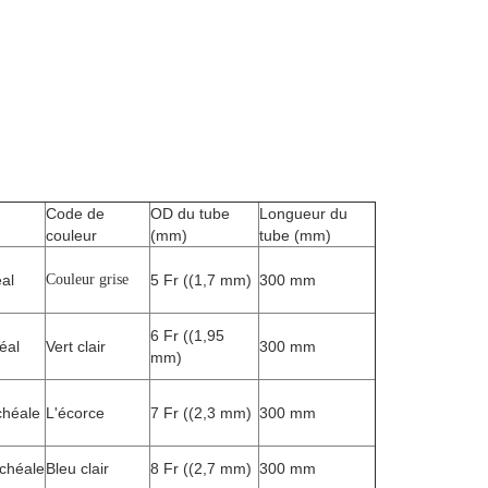
Code de
OD du tube
Longueur du
couleur
(mm)
tube (mm)
al
Couleur grise
5 Fr ((1,7 mm)
300 mm
6 Fr ((1,95
éal
Vert clair
300 mm
mm)
chéale
L'écorce
7 Fr ((2,3 mm)
300 mm
achéale
Bleu clair
8 Fr ((2,7 mm)
300 mm