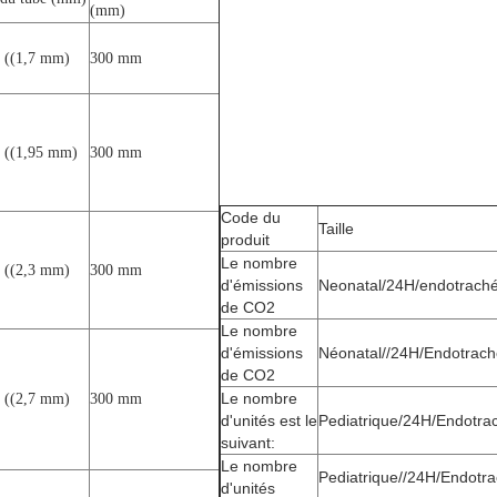
(mm)
r ((1,7 mm)
300 mm
r ((1,95 mm)
300 mm
Code du
Taille
produit
Le nombre
r ((2,3 mm)
300 mm
d'émissions
Neonatal/24H/endotraché
de CO2
Le nombre
d'émissions
Néonatal//24H/Endotrach
de CO2
Le nombre
r ((2,7 mm)
300 mm
d'unités est le
Pediatrique/24H/Endotra
suivant:
Le nombre
Pediatrique//24H/Endotr
d'unités