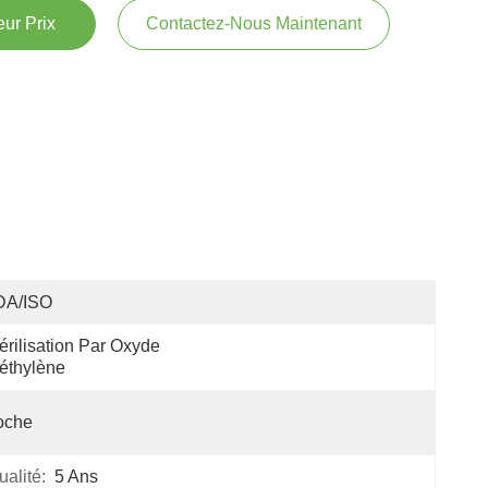
ur Prix
Contactez-Nous Maintenant
DA/ISO
érilisation Par Oxyde 
éthylène
oche
alité:
5 Ans