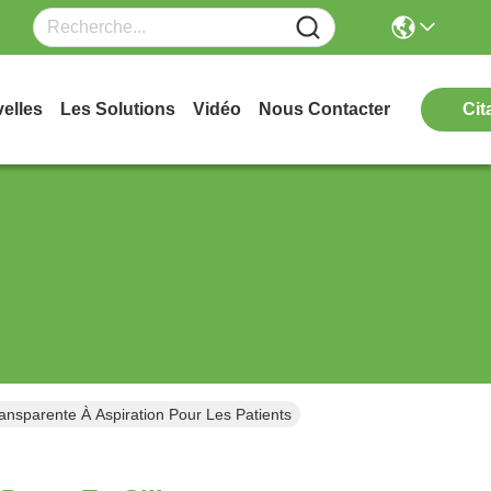
elles
Les Solutions
Vidéo
Nous Contacter
Cit
ansparente À Aspiration Pour Les Patients