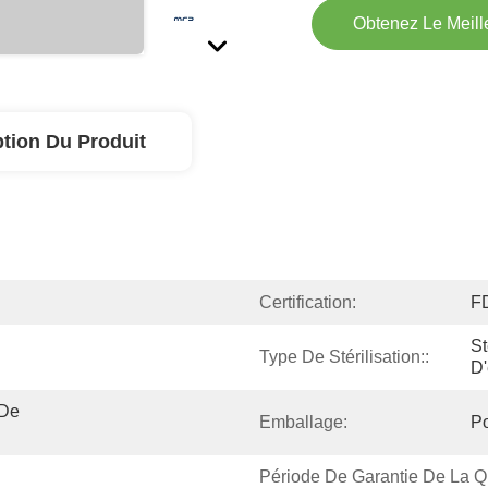
Obtenez Le Meille
ption Du Produit
Certification:
F
St
Type De Stérilisation::
D'
De 
Emballage:
P
Période De Garantie De La Qu