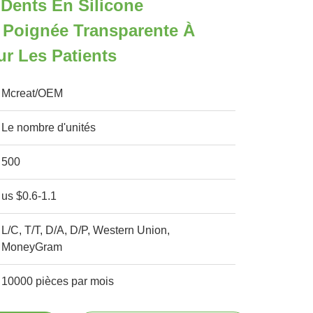
Dents En Silicone
 Poignée Transparente À
ur Les Patients
Mcreat/OEM
Le nombre d'unités
500
us $0.6-1.1
L/C, T/T, D/A, D/P, Western Union,
MoneyGram
10000 pièces par mois