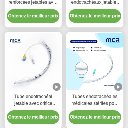
renforcées jetables avec
endotrachéaux jetables
port d'aspiration pour la
renforcés sans DEHP
Obtenez le meilleur prix
prévention de la VAP
Obtenez le meilleur prix
Tube endotrachéal
Tubes endotrachéales
jetable avec orifice
médicales stériles pour
d'aspiration - PVC
toutes les tailles avec CE
Obtenez le meilleur prix
transparent sans DEHP
Obtenez le meilleur prix
ISO
pour une garantie de