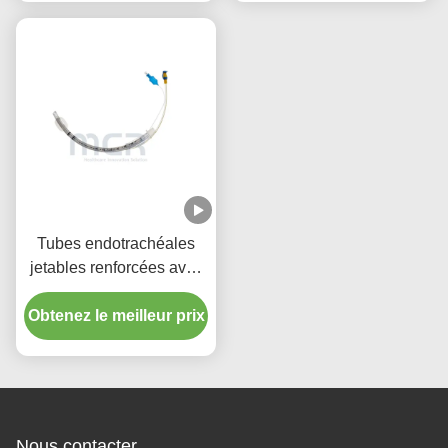
qualité de cinq ans
Tubes endotrachéales
jetables renforcées avec
port d'aspiration micro-
Obtenez le meilleur prix
mince menotté en PU
Nous contacter