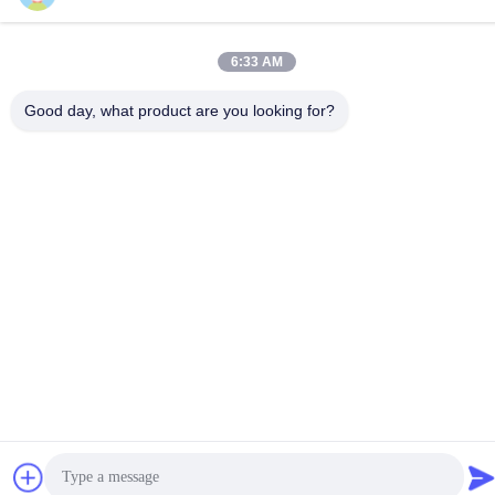
6:33 AM
Good day, what product are you looking for?
Chine Bonne qualité Système d'aspiration fermé Le fournisseur.
-2026 MCREAT (GUANGZHOU) BIO-TECH CO.,LTD Tous les
droits réservés.
Politique de confidentialité
|
Plan du site