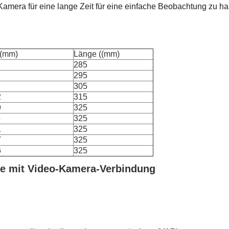
 Kamera für eine lange Zeit für eine einfache Beobachtung zu 
(mm)
Länge ((mm)
285
295
305
2
315
9
325
5
325
1
325
7
325
6
325
re mit Video-Kamera-Verbindung