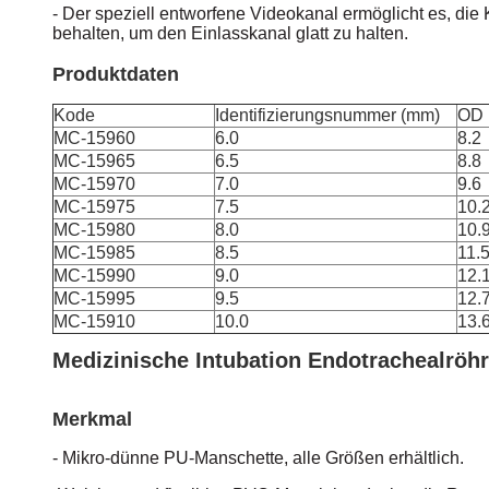
- Der speziell entworfene Videokanal ermöglicht es, die
behalten, um den Einlasskanal glatt zu halten.
Produktdaten
Kode
Identifizierungsnummer (mm)
OD 
MC-15960
6.0
8.2
MC-15965
6.5
8.8
MC-15970
7.0
9.6
MC-15975
7.5
10.
MC-15980
8.0
10.
MC-15985
8.5
11.
MC-15990
9.0
12.
MC-15995
9.5
12.
MC-15910
10.0
13.
Medizinische Intubation Endotrachealröh
Merkmal
- Mikro-dünne PU-Manschette, alle Größen erhältlich.