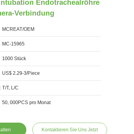
Intubation Endotrachealröhre
mera-Verbindung
MCREAT/OEM
MC-15965
1000 Stück
US$ 2.29-3/Piece
:
T/T, L/C
50, 000PCS pro Monat
alten
Kontaktieren Sie Uns Jetzt