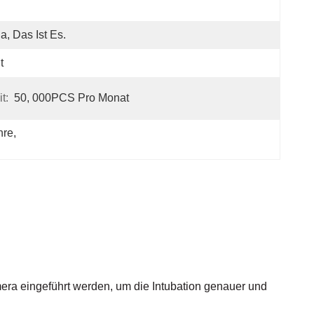
Ja, Das Ist Es.
t
t:
50, 000PCS Pro Monat
hre
, 
era eingeführt werden, um die Intubation genauer und