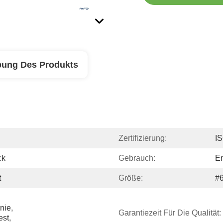
bung Des Produkts
Zertifizierung:
I
ck
Gebrauch:
En
t
Größe:
#6
ie, 
Garantiezeit Für Die Qualität:
st, 