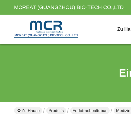
MCREAT (GUANGZHOU) BIO-TECH CO.,LTD
Zu Ha
Ei
Zu Hause
Produits
Endotrachealtubus
Medizin