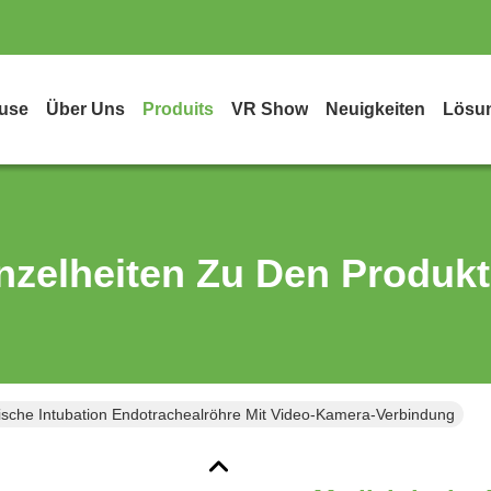
use
Über Uns
Produits
VR Show
Neuigkeiten
Lösu
nzelheiten Zu Den Produk
ische Intubation Endotrachealröhre Mit Video-Kamera-Verbindung