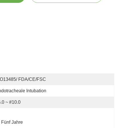
SO13485/ FDA/CE/FSC
dotracheale Intubation
.0 ~ #10.0
Fünf Jahre