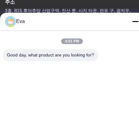
주소
3층, B15 후아추앙 산업구역, 진산 룬, 시지 타운, 판유 구, 광저우,
광둥 중국
Eva
전화
86-020-3156-0583
4:51 PM
Good day, what product are you looking for?
중국 좋은 품질 폐쇄형 흡입 시스템 공급자. 저작권 -2026 MCREAT
(GUANGZHOU) BIO-TECH CO.,LTD 모든 권리는 보호됩니다.
개인정보 보호 정책
|
사이트맵