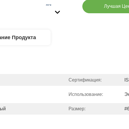
Лучшая Це
ние Продукта
Сертификация:
I
Использование:
Э
ный
Размер:
#6
 