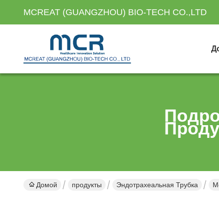
MCREAT (GUANGZHOU) BIO-TECH CO.,LTD
Д
Подро
Проду
Домой
продукты
Эндотрахеальная Трубка
М