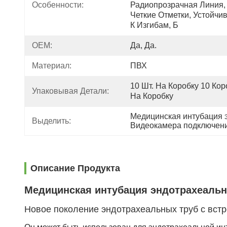
Особенности:
Радиопрозрачная Линия, 
Четкие Отметки, Устойчив
К Изгибам, Б
OEM:
Да, Да.
Материал:
ПВХ
10 Шт. На Коробку 10 Кор
Упаковывая Детали:
На Коробку
Медицинская интубация 
Выделить:
Видеокамера подключени
Описание Продукта
Медицинская интубация эндотрахеальн
Новое поколение эндотрахеальных труб с вст