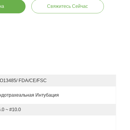
на
Свяжитесь Сейчас
SO13485/ FDA/CE/FSC
ндотрахеальная Интубация
.0 ~ #10.0