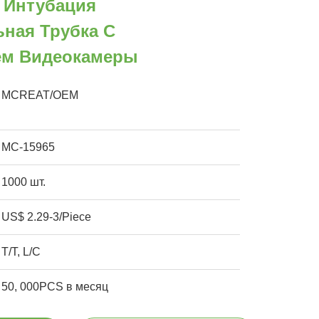
 Интубация
ьная Трубка С
ем Видеокамеры
MCREAT/OEM
MC-15965
1000 шт.
US$ 2.29-3/Piece
T/T, L/C
50, 000PCS в месяц