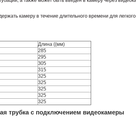
убации, а также может быть введен в камеру через видеока
ержать камеру в течение длительного времени для легкого
Длина ((мм)
285
295
305
315
325
325
325
325
325
ая трубка с подключением видеокамеры