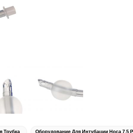
я Трубка
Оборудование Для Интубации Носа 7.5 