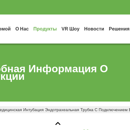
омой
О Нас
Продукты
VR Шоу
Новости
Решения
бная Информация О
кции
едицинская Интубация Эндотрахеальная Трубка С Подключением