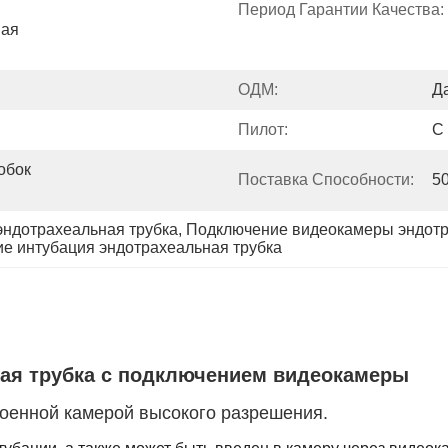
Период Гарантии Качества:
ая 
ОДМ:
Да
Пилот:
С
обок 
Поставка Способности:
5
эндотрахеальная трубка
, 
Подключение видеокамеры эндотр
е интубация эндотрахеальная трубка
ая трубка с подключением видеокамеры
роенной камерой высокого разрешения.