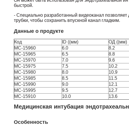
Он может быть использован для эндотрахеальной инт
быстрой.
- Специально разработанный видеоканал позволяет д
трубки, чтобы сохранить впускной канал гладким.
Данные о продукте
Код
ID ((мм)
ОД ((мм)
MC-15960
6.0
8.2
MC-15965
6.5
8.8
MC-15970
7.0
9.6
MC-15975
7.5
10.2
MC-15980
8.0
10.9
MC-15985
8.5
11.5
MC-15990
9.0
12.1
MC-15995
9.5
12.7
MC-15910
10.0
13.6
Медицинская интубация эндотрахеальн
Особенность