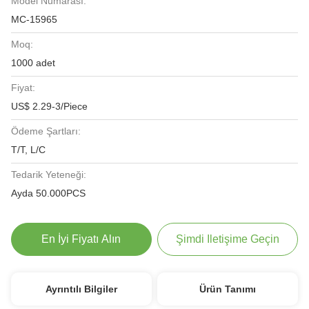
Model Numarası:
MC-15965
Moq:
1000 adet
Fiyat:
US$ 2.29-3/Piece
Ödeme Şartları:
T/T, L/C
Tedarik Yeteneği:
Ayda 50.000PCS
En İyi Fiyatı Alın
Şimdi Iletişime Geçin
Ayrıntılı Bilgiler
Ürün Tanımı