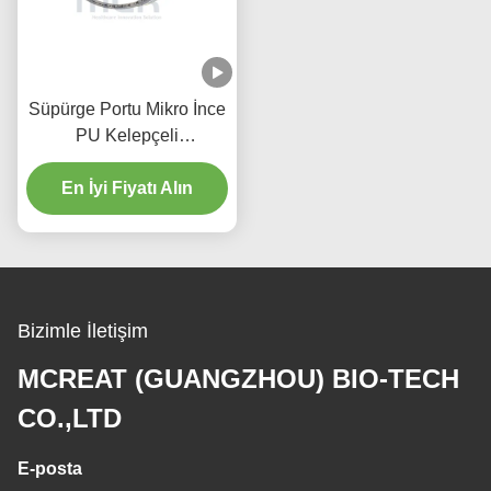
Süpürge Portu Mikro İnce
PU Kelepçeli
Güçlendirilmiş Tek
kullanımlık Endotrakeal
En İyi Fiyatı Alın
Tüp
Bizimle İletişim
MCREAT (GUANGZHOU) BIO-TECH
CO.,LTD
E-posta