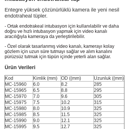
Entegre yüksek çözünürlüklü kamera ile yeni nesil
endotraheal tüpler.
- Ortak endotrakeal intubasyon için kullanılabilir ve daha
doğru ve hızlı intubasyon yapmak için video kanalı
aracılığıyla kameraya da yerleştirilebilir.
- Özel olarak tasarlanmış video kanalı, kamerayı kolay
gözlem için uzun süre tutmayı sağlar ve alım kanalını
pürüzsüz tutmak için tüpün içinde yeterli alan sağlar.
Ürün Verileri
Kod
Kimlik (mm)
OD ((mm)
Uzunluk ((mm)
MC-15960
6.0
8.2
285
MC-15965
6.5
8.8
295
MC-15970
7.0
9.6
305
MC-15975
7.5
10.2
315
MC-15980
8.0
10.9
325
MC-15985
8.5
11.5
325
MC-15990
9.0
12.1
325
MC-15995
9.5
12.7
325