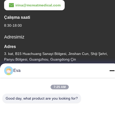
irina@mcreatmedical.com
Çalışma saati
8:30-18:00
Adresimiz
Adres
3. kat, B15 Huachuang Sanayi Bölgesi, Jinshan Cun, Shiji Şehri,
Panyu Bölgesi, Guangzhou, Guangdong Çin
Tel
Eva
86-020-3156-0583
7:25 AM
Good day, what product are you looking for?
Çin İyi Kalite Kapalı Emme sistemi Tedarikçi. Telif hakkı © -2026
MCREAT (GUANGZHOU) BIO-TECH CO.,LTD - Tüm haklar