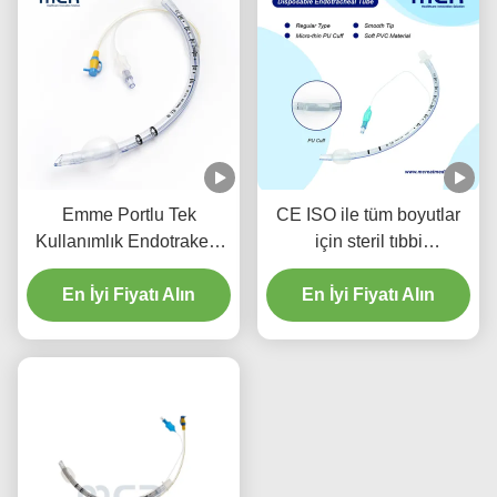
Emme Portlu Tek
CE ISO ile tüm boyutlar
Kullanımlık Endotrakeal
için steril tıbbi
Tüp - DEHP İçermeyen
endotrakeal tüp
Şeffaf PVC, Beş Yıl Kalite
En İyi Fiyatı Alın
En İyi Fiyatı Alın
Garantili