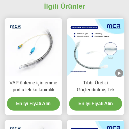
İlgili Ürünler
VAP önleme için emme
Tıbbi Üretici
portlu tek kullanımlık
Güçlendirilmiş Tek
güçlendirilmiş
kullanımlık Endotracheal
En İyi Fiyatı Alın
endotracheal tüp
Tüp DEHP Serbest
En İyi Fiyatı Alın