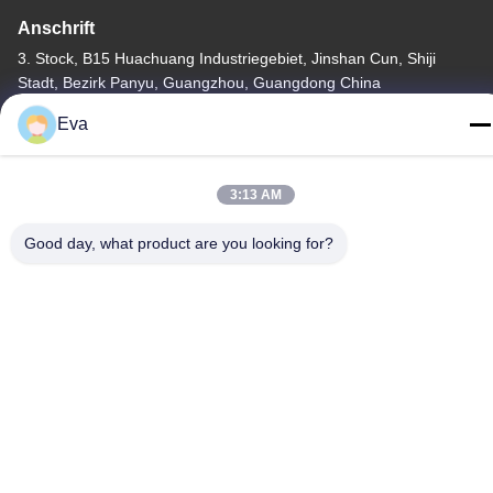
Anschrift
3. Stock, B15 Huachuang Industriegebiet, Jinshan Cun, Shiji
Stadt, Bezirk Panyu, Guangzhou, Guangdong China
Eva
Tel.
86-020-3156-0583
3:13 AM
Good day, what product are you looking for?
China Gute Qualität Geschlossene Sauganlage Lieferant.
Urheberrecht © -2026 MCREAT (GUANGZHOU) BIO-TECH
CO.,LTD Alle Rechte vorbehalten.
Datenschutzrichtlinie
|
Sitemap