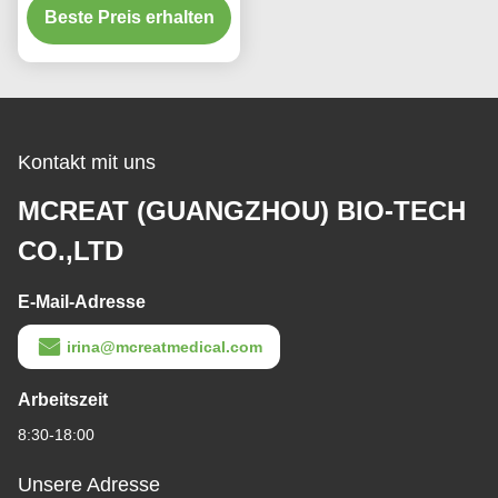
Beste Preis erhalten
Manschetten für den
Sauganschluss
Kontakt mit uns
MCREAT (GUANGZHOU) BIO-TECH
CO.,LTD
E-Mail-Adresse
irina@mcreatmedical.com
Arbeitszeit
8:30-18:00
Unsere Adresse