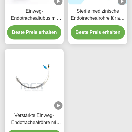
Einweg-
Sterile medizinische
Endotrachealtubus mit
Endotrachealröhre für alle
Absauganschluss -
Größen mit CE ISO
Beste Preis erhalten
DEHP-freies,
Beste Preis erhalten
transparentes PVC für
fünf Jahre
Qualitätsgarantie
Verstärkte Einweg-
Endotrachealröhre mit
Mikro-Dünnen-PU-