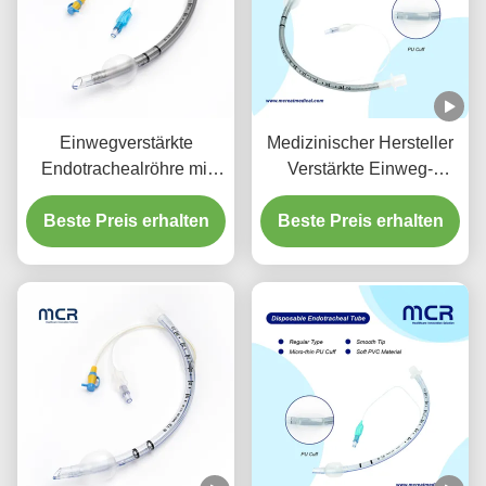
Einwegverstärkte
Medizinischer Hersteller
Endotrachealröhre mit
Verstärkte Einweg-
Sauganschluss zur VAP-
Endotrachealröhre
Beste Preis erhalten
Prävention
Beste Preis erhalten
DEHP-frei