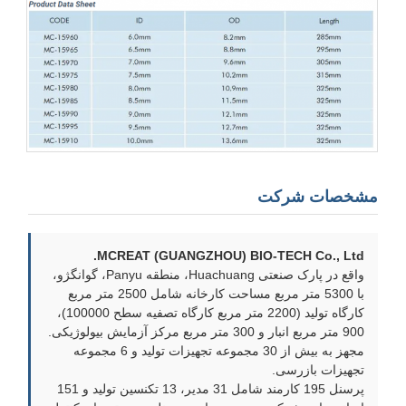
مشخصات شرکت
MCREAT (GUANGZHOU) BIO-TECH Co., Ltd.
واقع در پارک صنعتی Huachuang، منطقه Panyu، گوانگژو،
با 5300 متر مربع مساحت کارخانه شامل 2500 متر مربع
کارگاه تولید (2200 متر مربع کارگاه تصفیه سطح 100000)،
900 متر مربع انبار و 300 متر مربع مرکز آزمایش بیولوژیکی.
مجهز به بیش از 30 مجموعه تجهیزات تولید و 6 مجموعه
تجهیزات بازرسی.
پرسنل 195 کارمند شامل 31 مدیر، 13 تکنسین تولید و 151