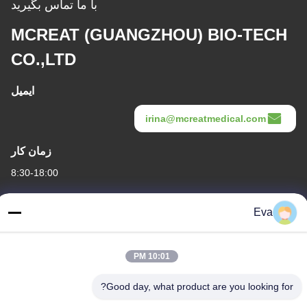
با ما تماس بگیرید
MCREAT (GUANGZHOU) BIO-TECH
CO.,LTD
ایمیل
irina@mcreatmedical.com
زمان کار
8:30-18:00
آدرس ما
Eva
آدرس
طبقه سوم، B15 منطقه صنعتی Huachuang، Jinshan Cun، شهر Shiji،
10:01 PM
منطقه Panyu، گوانگژو، گوانگدونگ چین
Good day, what product are you looking for?
تلفن