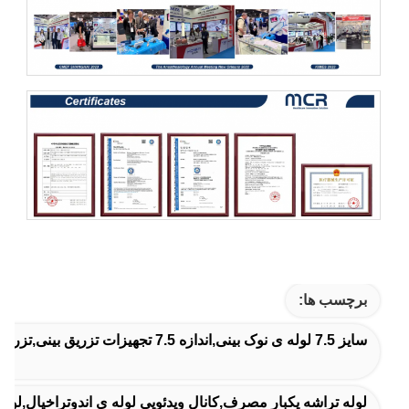
برچسب ها:
سایز 7.5 لوله ی نوک بینی,اندازه 7.5 تجهیزات تزریق بینی,تزریق پیش سازان به داخل بینی
لوله تراشه یکبار مصرف,کانال ویدئویی لوله ی اندوتراخیال,لوله 