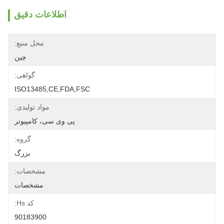
اطلاعات دقیق
محل منبع:
چین
گواهی:
ISO13485,CE,FDA,FSC
مواد تولیدی:
پی وی سی، کامپیوتر
گروه:
بزرگ
مشخصات:
مشخصات
کد Hs:
90183900