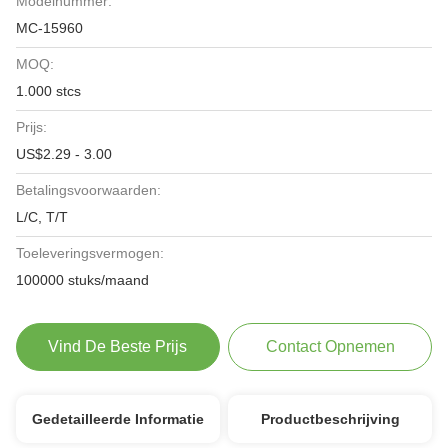
Modelnummer:
MC-15960
MOQ:
1.000 stcs
Prijs:
US$2.29 - 3.00
Betalingsvoorwaarden:
L/C, T/T
Toeleveringsvermogen:
100000 stuks/maand
Vind De Beste Prijs
Contact Opnemen
Gedetailleerde Informatie
Productbeschrijving