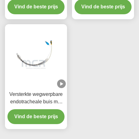
Vind de beste prijs
PVC voor Vijf Jaar
Vind de beste prijs
Kwaliteitsgarantie
Versterkte wegwerpbare
endotracheale buis met
zuigpoort micro dunne
Vind de beste prijs
PU-manschetten