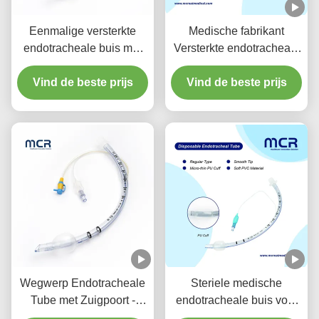
Eenmalige versterkte
Medische fabrikant
endotracheale buis met
Versterkte endotracheale
zuigpoort voor VAP-
buis voor eenmalig
Vind de beste prijs
preventie
Vind de beste prijs
gebruik DEHPvrij
Wegwerp Endotracheale
Steriele medische
Tube met Zuigpoort -
endotracheale buis voor
DEHP-vrij Transparant
alle maten met CE ISO