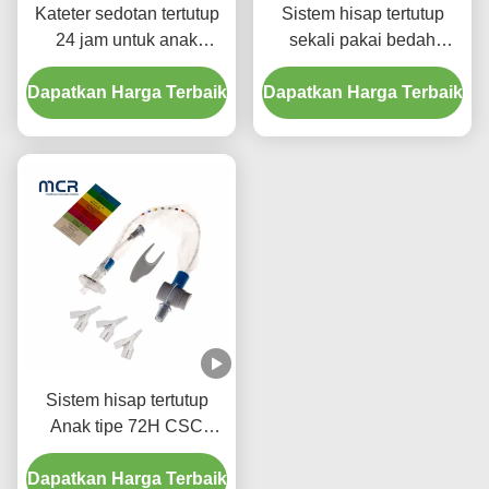
Kateter sedotan tertutup
Sistem hisap tertutup
24 jam untuk anak
sekali pakai bedah
dengan tiga konektor Y-
Neonates/Pediatrics-
Dapatkan Harga Terbaik
piece
Dapatkan Harga Terbaik
Elbows
Sistem hisap tertutup
Anak tipe 72H CSC
Perlengkapan medis
Dapatkan Harga Terbaik
sekali pakai