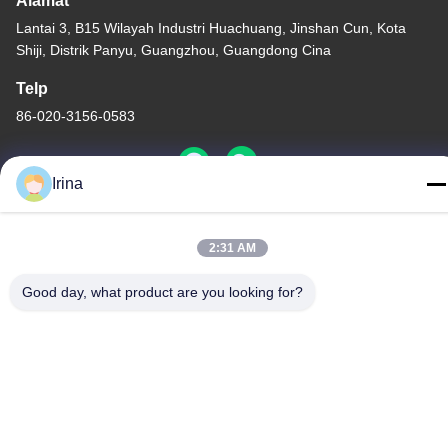
Alamat
Lantai 3, B15 Wilayah Industri Huachuang, Jinshan Cun, Kota
Shiji, Distrik Panyu, Guangzhou, Guangdong Cina
Telp
86-020-3156-0583
Irina
Cina Kualitas Baik Sistem Hisap Tertutup Pemasok. Hak cipta ©
2:31 AM
-2026 MCREAT (GUANGZHOU) BIO-TECH CO.,LTD Semua hak
dilindungi.
Good day, what product are you looking for?
Kebijakan Privasi
|
Sitemap