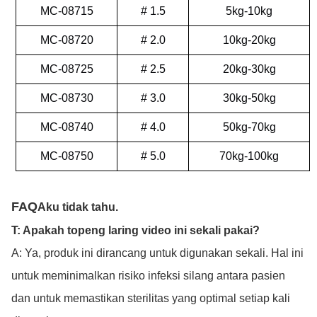
MC-08715
# 1.5
5kg-10kg
MC-08720
# 2.0
10kg-20kg
MC-08725
# 2.5
20kg-30kg
MC-08730
# 3.0
30kg-50kg
MC-08740
# 4.0
50kg-70kg
MC-08750
# 5.0
70kg-100kg
FAQ
Aku tidak tahu.
T: Apakah topeng laring video ini sekali pakai?
A: Ya, produk ini dirancang untuk digunakan sekali. Hal ini
untuk meminimalkan risiko infeksi silang antara pasien
dan untuk memastikan sterilitas yang optimal setiap kali